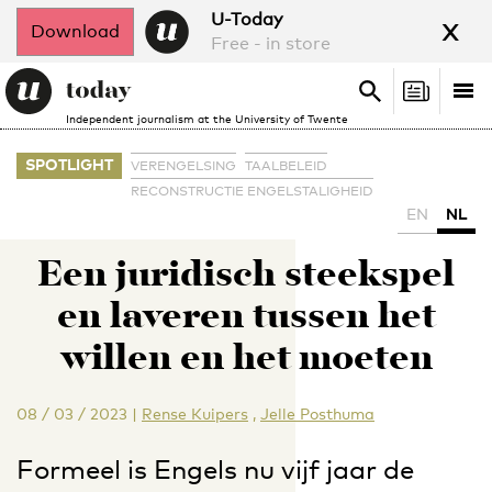
x
U-Today
Download
Free - in store
Search
Tog
Search
Independent journalism at the University of Twente
nav
SPOTLIGHT
VERENGELSING
TAALBELEID
RECONSTRUCTIE ENGELSTALIGHEID
EN
NL
Een juridisch steekspel
en laveren tussen het
willen en het moeten
08 / 03 / 2023
|
Rense Kuipers
,
Jelle Posthuma
Formeel is Engels nu vijf jaar de