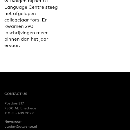
wil volgen bij het UT
Language Centre steeg
het afgelopen
collegejaar fors. Er
kwamen 290
inschrijvingen meer
binnen dan het jaar
ervoor.
CONTACT US
Postbus 217
7500 AE Enschede
T:
053 - 489 2029
Newsroom
utoday@utwente.nl