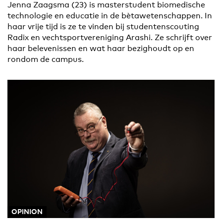
Jenna Zaagsma (23) is masterstudent biomedische
technologie en educatie in de bètawetenschappen. In
haar vrije tijd is ze te vinden bij studentenscouting
Radix en vechtsportvereniging Arashi. Ze schrijft over
haar belevenissen en wat haar bezighoudt op en
rondom de campus.
OPINION