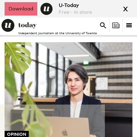
x
U-Today
Download
Free - in store
Search
Tog
Search
Independent journalism at the University of Twente
nav
OPINION