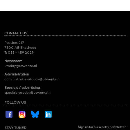
CONTACT US
Postbus 217
7500 AE Enschede
T:
053 - 489 2029
Newsroom
utoday@utwente.nl
Administration
administratie-utoday@utwente.nl
Specials / advertising
specials-utoday@utwente.nl
FOLLOW US
Sign up for our weekly newsletter
STAY TUNED