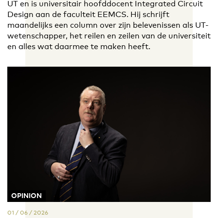
UT en is universitair hoofddocent Integrated Circuit
Design aan de faculteit EEMCS. Hij schrijft
maandelijks een column over zijn belevenissen als UT-
wetenschapper, het reilen en zeilen van de universiteit
en alles wat daarmee te maken heeft.
OPINION
01 / 06 / 2026