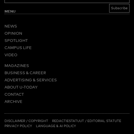
MENU
NEWS
OPINION
SPOTLIGHT
CAMPUS LIFE
VIDEO
MAGAZINES
BUSINESS & CAREER
ADVERTISING & SERVICES
ABOUT U-TODAY
CONTACT
ARCHIVE
MORE
(PDF)
(PDF)
LINKS
DISCLAIMER / COPYRIGHT
REDACTIESTATUUT
/
EDITORIAL STATUTE
PRIVACY POLICY
LANGUAGE & AI POLICY