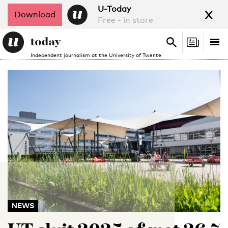
x
U-Today
Download
Free - in store
Search
Tog
Search
Independent journalism at the University of Twente
nav
NEWS