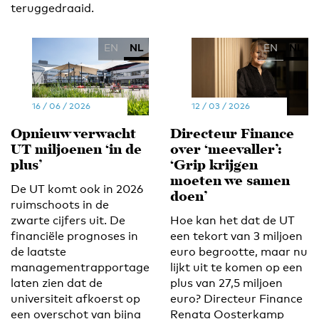
teruggedraaid.
EN
NL
EN
NL
16 / 06 / 2026
12 / 03 / 2026
Opnieuw verwacht
Directeur Finance
UT miljoenen ‘in de
over ‘meevaller’:
plus’
‘Grip krijgen
moeten we samen
De UT komt ook in 2026
doen’
ruimschoots in de
zwarte cijfers uit. De
Hoe kan het dat de UT
financiële prognoses in
een tekort van 3 miljoen
de laatste
euro begrootte, maar nu
managementrapportage
lijkt uit te komen op een
laten zien dat de
plus van 27,5 miljoen
universiteit afkoerst op
euro? Directeur Finance
een overschot van bijna
Renata Oosterkamp