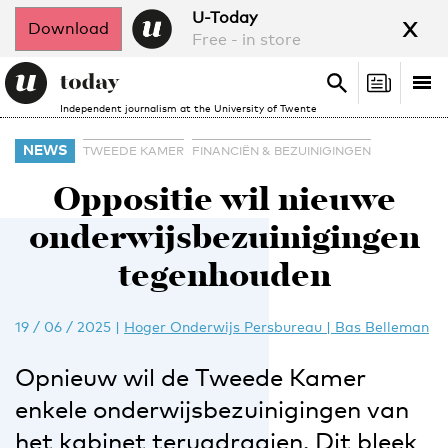
x
U-Today
Download
Free - in store
Search
Tog
Search
Independent journalism at the University of Twente
nav
NEWS
TWEEDE KAMER
FINANCIËN & BEZUINIGINGEN
Oppositie wil nieuwe
onderwijsbezuinigingen
tegenhouden
19 / 06 / 2025
|
Hoger Onderwijs Persbureau | Bas Belleman
Opnieuw wil de Tweede Kamer
enkele onderwijsbezuinigingen van
het kabinet terugdraaien. Dit bleek