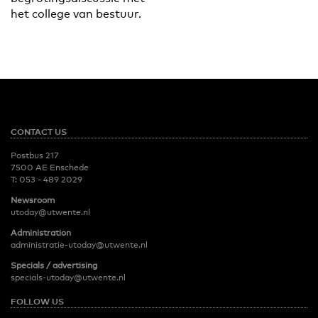
het college van bestuur.
CONTACT US
Postbus 217
7500 AE Enschede
T:
053 - 489 2029
Newsroom
utoday@utwente.nl
Administration
administratie-utoday@utwente.nl
Specials / advertising
specials-utoday@utwente.nl
FOLLOW US