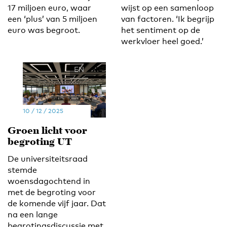
17 miljoen euro, waar
wijst op een samenloop
een ‘plus’ van 5 miljoen
van factoren. ‘Ik begrijp
euro was begroot.
het sentiment op de
werkvloer heel goed.’
EN
NL
10 / 12 / 2025
Groen licht voor
begroting UT
De universiteitsraad
stemde
woensdagochtend in
met de begroting voor
de komende vijf jaar. Dat
na een lange
begrotingsdiscussie met