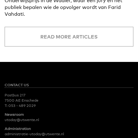
Onderwijsprijs in de Waaier, waar een jury en het
publiek bepalen wie de opvolger wordt van Farid
Vahdati.
READ MORE ARTICLES
CONTACT US
Postbus 217
7500 AE Enschede
T:
053 - 489 2029
Newsroom
utoday@utwente.nl
Administration
administratie-utoday@utwente.nl