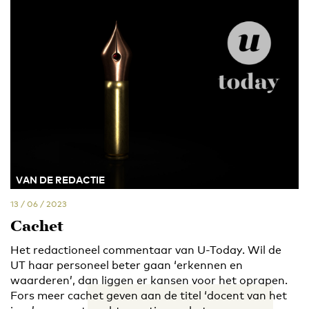
VAN DE REDACTIE
13 / 06 / 2023
Cachet
Het redactioneel commentaar van U-Today. Wil de
UT haar personeel beter gaan ‘erkennen en
waarderen’, dan liggen er kansen voor het oprapen.
Fors meer cachet geven aan de titel ‘docent van het