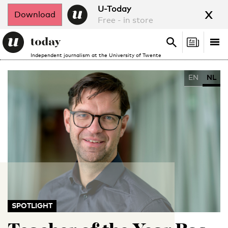
x
U-Today
Download
Free - in store
Search
Tog
Search
Independent journalism at the University of Twente
nav
EN
NL
SPOTLIGHT