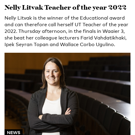
Nelly Litvak Teacher of the year 2022
Nelly Litvak is the winner of the Educational award
and can therefore call herself UT Teacher of the year
2022. Thursday afternoon, in the finals in Waaier 3,
she beat her colleague lecturers Farid Vahdatikhaki,
Ipek Seyran Topan and Wallace Corbo Ugulino.
NEWS