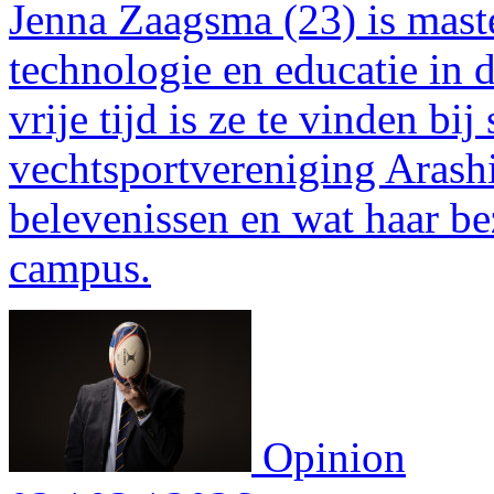
Jenna Zaagsma (23) is mast
technologie en educatie in 
vrije tijd is ze te vinden b
vechtsportvereniging Arashi.
belevenissen en wat haar b
campus.
Opinion