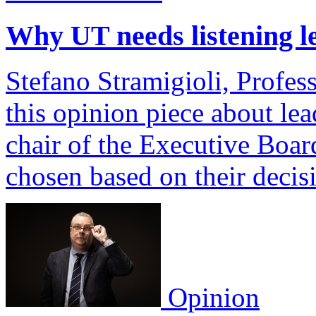
Why UT needs listening l
Stefano Stramigioli, Profes
this opinion piece about lea
chair of the Executive Boa
chosen based on their decisi
Opinion