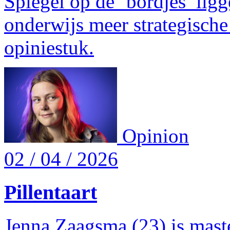
Spiegel op de ‘bordjes’ li
onderwijs meer strategische 
opiniestuk.
Opinion
02 / 04 / 2026
Pillentaart
Jenna Zaagsma (23) is mast