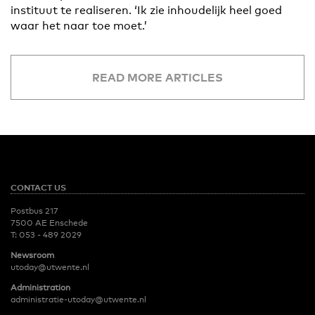
instituut te realiseren. ‘Ik zie inhoudelijk heel goed
waar het naar toe moet.’
READ MORE ARTICLES
CONTACT US
Postbus 217
7500 AE Enschede
T:
053 - 489 2029
Newsroom
utoday@utwente.nl
Administration
administratie-utoday@utwente.nl