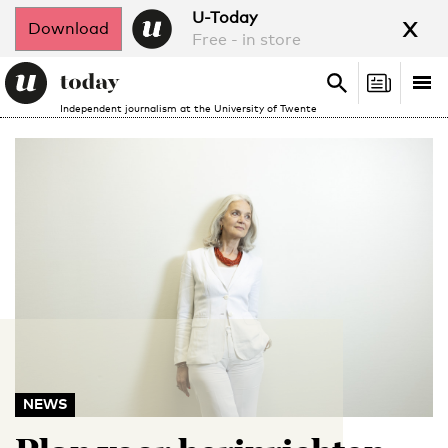
x
U-Today
Download
Free - in store
Search
Tog
Search
Independent journalism at the University of Twente
nav
NEWS