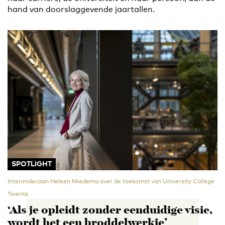
hand van doorslaggevende jaartallen.
SPOTLIGHT
Interimdecaan Heleen Miedema over de toekomst van University College
Twente
‘Als je opleidt zonder eenduidige visie,
wordt het een broddelwerkje’