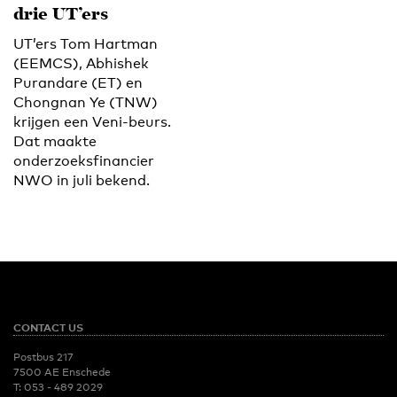
drie UT’ers
UT’ers Tom Hartman
(EEMCS), Abhishek
Purandare (ET) en
Chongnan Ye (TNW)
krijgen een Veni-beurs.
Dat maakte
onderzoeksfinancier
NWO in juli bekend.
CONTACT US
Postbus 217
7500 AE Enschede
T:
053 - 489 2029