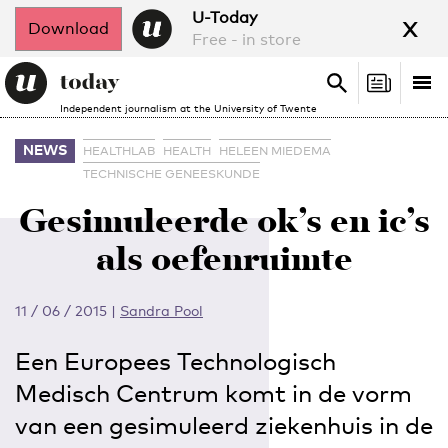
x
U-Today
Download
Free - in store
Search
Tog
Search
Independent journalism at the University of Twente
nav
NEWS
HEALTHLAB
HEALTH
HELEEN MIEDEMA
TECHNISCHE GENEESKUNDE
Gesimuleerde ok’s en ic’s
als oefenruimte
11 / 06 / 2015
|
Sandra Pool
Een Europees Technologisch
Medisch Centrum komt in de vorm
van een gesimuleerd ziekenhuis in de