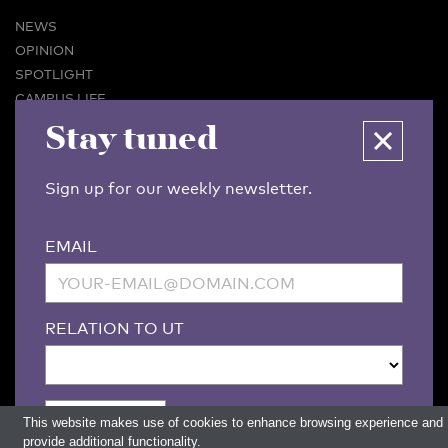
NEWS
OPINION
SPOTLIGHT
CAMPUS LIFE
VIDEO
Stay tuned
MAGAZINES
BUSINESS & CAREER
Sign up for our weekly newsletter.
ADVERTISING & SERVICES
ABOUT U-TODAY
EMAIL
CONTACT
ARCHIVE
MORE
RELATION TO UT
(PDF)
(PDF)
LINKS
DISCLAIMER / COPYRIGHT
REDACTIESTATUUT
/
EDITORIAL STATUTE
PRIVACY POLICY
LANGUAGE & AI POLICY
This website makes use of cookies to enhance browsing experience and
provide additional functionality.