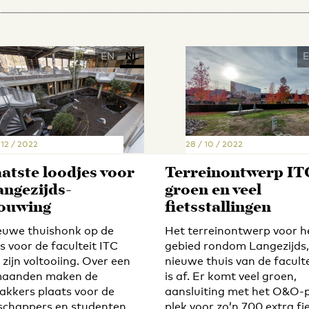
EN
NL
 12 / 2022
28 / 10 / 2022
aatste loodjes voor
Terreinontwerp IT
angezijds-
groen en veel
ouwing
fietsstallingen
euwe thuishonk op de
Het terreinontwerp voor h
 voor de faculteit ITC
gebied rondom Langezijds,
zijn voltooiing. Over een
nieuwe thuis van de faculte
maanden maken de
is af. Er komt veel groen,
kkers plaats voor de
aansluiting met het O&O-p
chappers en studenten.
plek voor zo’n 700 extra fi