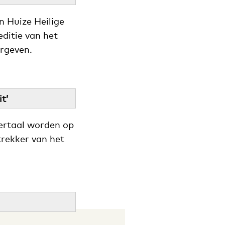
n Huize Heilige
ditie van het
ergeven.
t’
oertaal worden op
trekker van het