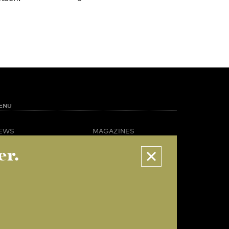
ENU
EWS
MAGAZINES
PINION
BUSINESS & CAREER
er.
POTLIGHT
ADVERTISING &
AMPUS LIFE
SERVICES
IDEO
ABOUT U-TODAY
CONTACT
ARCHIVE
ORE