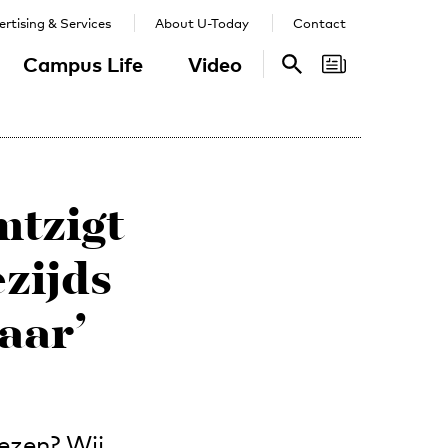
rtising & Services
About U-Today
Contact
Campus Life
Video
Search
Search
mtzigt
zijds
aar’
lezen? Wij