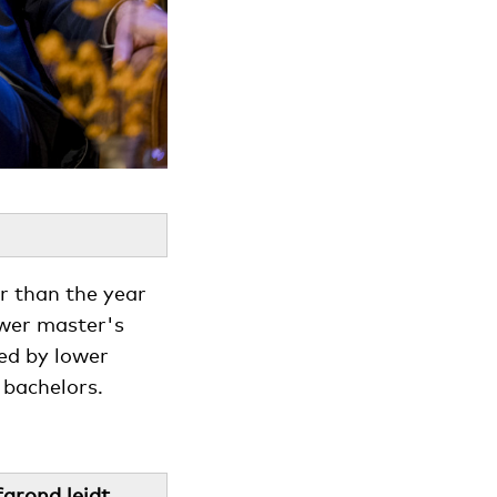
r than the year
ewer master's
ed by lower
 bachelors.
fgrond leidt