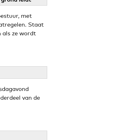
bestuur, met
atregelen. Staat
 als ze wordt
nsdagavond
nderdeel van de