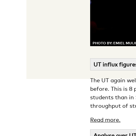
PHOTO BY: EMIEL MUI
UT influx figur
The UT again wel
before. This is 
students than in
throughput of st
Read more.
Analyse over UT-