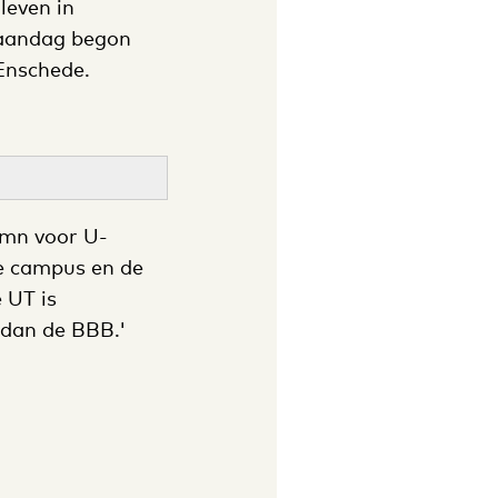
leven in
Maandag begon
 Enschede.
umn voor U-
e campus en de
 UT is
 dan de BBB.'