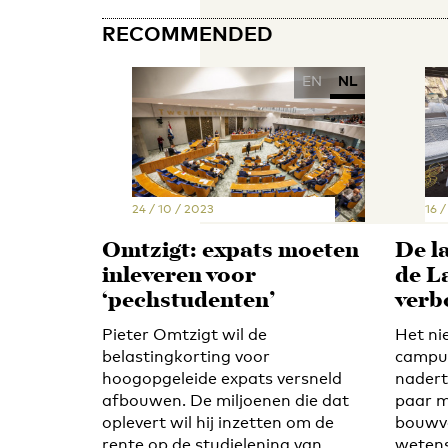
RECOMMENDED
EN
NL
24 / 10 / 2023
16 /
Omtzigt: expats moeten
De l
inleveren voor
de L
‘pechstudenten’
verb
Pieter Omtzigt wil de
Het ni
belastingkorting voor
campus
hoogopgeleide expats versneld
nadert 
afbouwen. De miljoenen die dat
paar 
oplevert wil hij inzetten om de
bouwva
rente op de studielening van
wetens