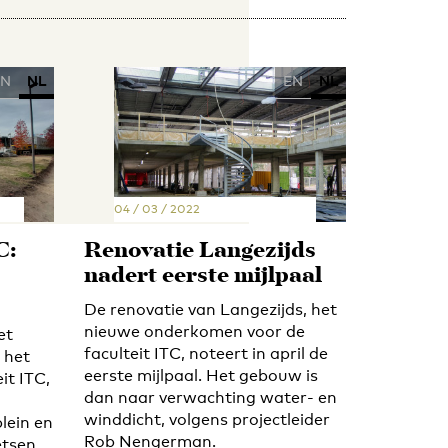
EN
NL
EN
NL
04 / 03 / 2022
C:
Renovatie Langezijds
nadert eerste mijlpaal
De renovatie van Langezijds, het
nieuwe onderkomen voor de
et
faculteit ITC, noteert in april de
 het
eerste mijlpaal. Het gebouw is
it ITC,
dan naar verwachting water- en
winddicht, volgens projectleider
lein en
Rob Nengerman.
etsen.