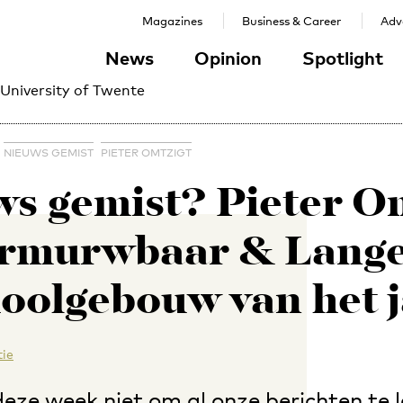
Magazines
Business & Career
Adve
News
Opinion
Spotlight
 University of Twente
NIEUWS GEMIST
PIETER OMTZIGT
s gemist? Pieter O
rmurwbaar & Lange
hoolgebouw van het j
ie
deze week niet om al onze berichten te 