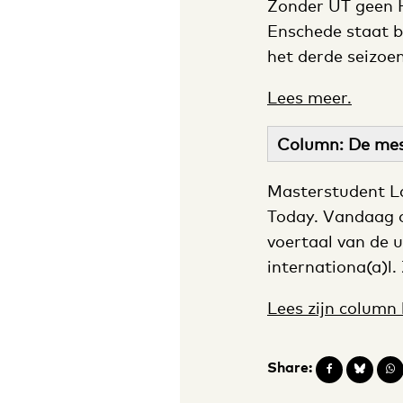
Zonder UT geen H
Enschede staat b
het derde seizoe
Lees meer.
Column: De mess
Masterstudent La
Today. Vandaag o
voertaal van de u
internationa(a)l.
Lees zijn column 
Share: