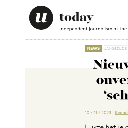
Independent journalism at the
NEWS
LANGEZIJDS
Nieuw
onve
‘sc
10 / 11 / 2023
|
Redact
Lukte het je 