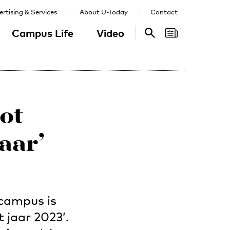
rtising & Services
About U-Today
Contact
Campus Life
Video
Search
Search
ot
aar’
 campus is
jaar 2023’.