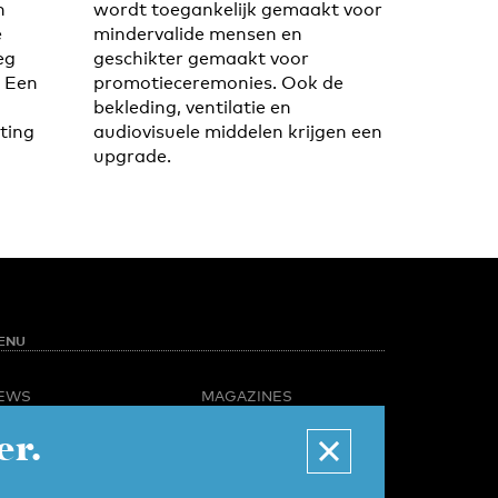
n
wordt toegankelijk gemaakt voor
e
mindervalide mensen en
eg
geschikter gemaakt voor
 Een
promotieceremonies. Ook de
bekleding, ventilatie en
ting
audiovisuele middelen krijgen een
upgrade.
ENU
EWS
MAGAZINES
PINION
BUSINESS & CAREER
er.
POTLIGHT
ADVERTISING &
AMPUS LIFE
SERVICES