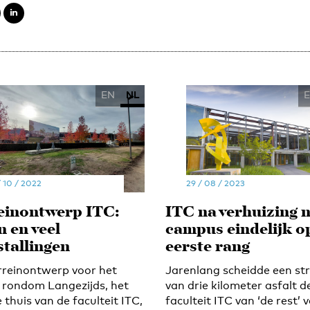
EN
NL
/ 10 / 2022
29 / 08 / 2023
einontwerp ITC:
ITC na verhuizing 
n en veel
campus eindelijk o
stallingen
eerste rang
rreinontwerp voor het
Jarenlang scheidde een st
 rondom Langezijds, het
van drie kilometer asfalt d
thuis van de faculteit ITC,
faculteit ITC van ‘de rest’ 