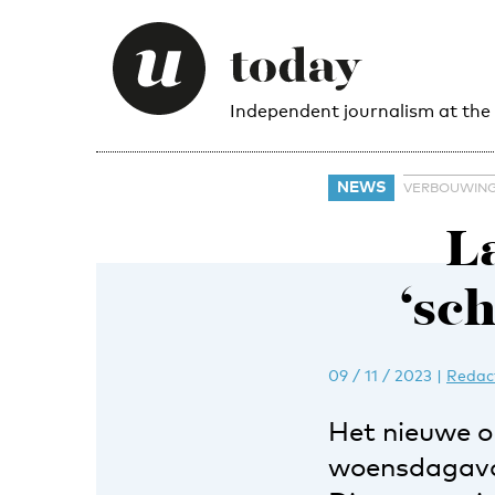
Independent journalism at the
NEWS
VERBOUWIN
L
‘sc
09 / 11 / 2023
|
Redac
Het nieuwe o
woensdagavon