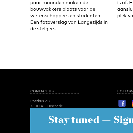
paar maanden maken de
is af. 
bouwvakkers plaats voor de
aanslu
wetenschappers en studenten.
plek vo
Een fotoverslag van Langezijds in
de steigers.
CONTACT US
FOLLOW
Postbus 217
7500 AE Enschede
T:
053 - 489 2029
Stay tuned
— Sign
STAY TU
Newsroom
utoday@utwente.nl
E-mail