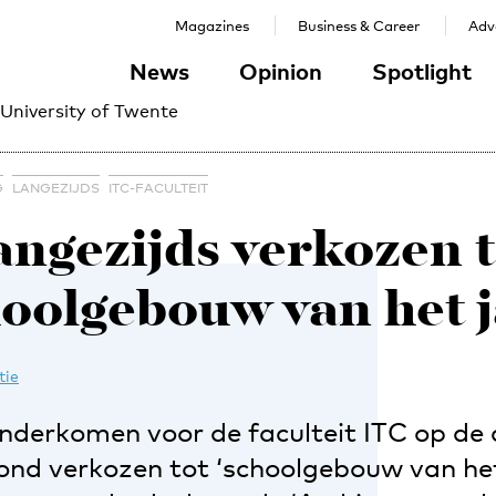
Magazines
Business & Career
Adve
News
Opinion
Spotlight
 University of Twente
G
LANGEZIJDS
ITC-FACULTEIT
angezijds verkozen t
hoolgebouw van het j
tie
nderkomen voor de faculteit ITC op de
d verkozen tot ‘schoolgebouw van het 