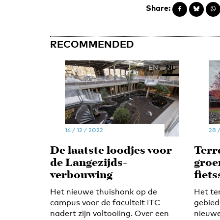
Share:
RECOMMENDED
EN
NL
16 / 12 / 2022
28 
De laatste loodjes voor
Terr
de Langezijds-
groe
verbouwing
fiets
Het nieuwe thuishonk op de
Het te
campus voor de faculteit ITC
gebied
nadert zijn voltooiing. Over een
nieuwe 