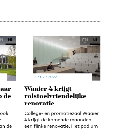
EN
NL
EN
NL
15 / 07 / 2022
naar
Waaier 4 krijgt
p de
rolstoelvriendelijke
renovatie
rook
College- en promotiezaal Waaier
e
4 krijgt de komende maanden
van de
een flinke renovatie. Het podium