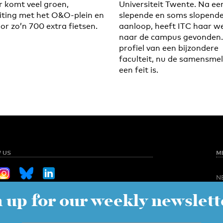
Er komt veel groen,
Universiteit Twente. Na ee
iting met het O&O-plein en
slepende en soms slopend
or zo’n 700 extra fietsen.
aanloop, heeft ITC haar w
naar de campus gevonden.
profiel van een bijzondere
faculteit, nu de samensmel
een feit is.
 US
M
N
O
 up for our weekly newslett
Sign up for our weekly newsletter
NED
S
C