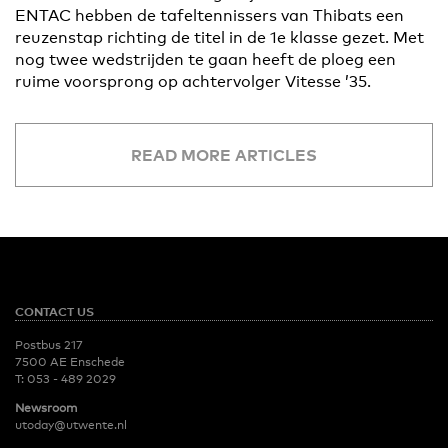
ENTAC hebben de tafeltennissers van Thibats een
reuzenstap richting de titel in de 1e klasse gezet. Met
nog twee wedstrijden te gaan heeft de ploeg een
ruime voorsprong op achtervolger Vitesse ’35.
READ MORE ARTICLES
CONTACT US
Postbus 217
7500 AE Enschede
T:
053 - 489 2029
Newsroom
utoday@utwente.nl