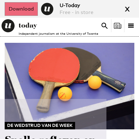
x
U-Today
Download
Free - in store
Search
Tog
Search
Independent journalism at the University of Twente
nav
DE WEDSTRIJD VAN DE WEEK