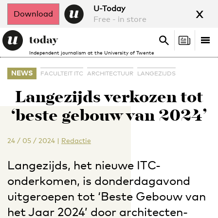
x
U-Today
Download
Free - in store
Search
Tog
Search
Independent journalism at the University of Twente
nav
NEWS
FACULTEIT ITC
ARCHITECTUUR
LANGEZIJDS
Langezijds verkozen tot
‘beste gebouw van 2024’
24 / 05 / 2024
|
Redactie
Langezijds, het nieuwe ITC-
onderkomen, is donderdagavond
uitgeroepen tot ‘Beste Gebouw van
het Jaar 2024’ door architecten-