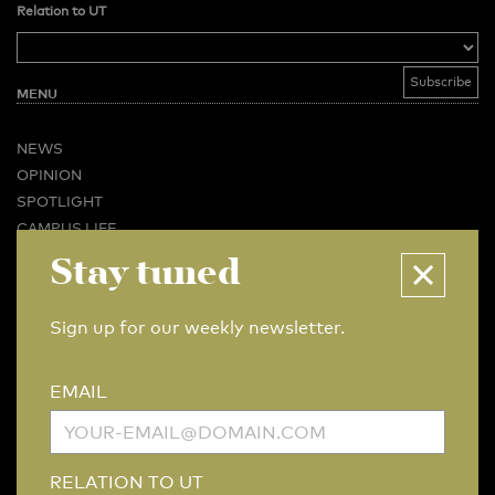
Relation to UT
MENU
NEWS
OPINION
SPOTLIGHT
CAMPUS LIFE
VIDEO
Stay tuned
MAGAZINES
BUSINESS & CAREER
Sign up for our weekly newsletter.
ADVERTISING & SERVICES
ABOUT U-TODAY
EMAIL
CONTACT
ARCHIVE
MORE
RELATION TO UT