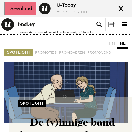
x
U-Today
Download
Free - in store
Search
Tog
Search
Independent journalism at the University of Twente
nav
EN
NL
SPOTLIGHT
PROMOTIES
PROMOVEREN
PROMOVENDI
SPOTLIGHT
De (v)innige band