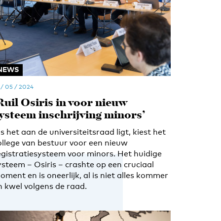
NEWS
 / 05 / 2024
Ruil Osiris in voor nieuw
ysteem inschrijving minors’
ls het aan de universiteitsraad ligt, kiest het
ollege van bestuur voor een nieuw
egistratiesysteem voor minors. Het huidige
ysteem – Osiris – crashte op een cruciaal
oment en is oneerlijk, al is niet alles kommer
n kwel volgens de raad.