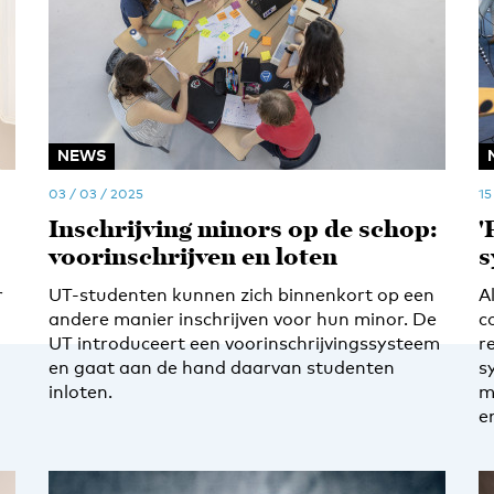
NEWS
03 / 03 / 2025
15
Inschrijving minors op de schop:
'
voorinschrijven en loten
s
r
UT-studenten kunnen zich binnenkort op een
A
andere manier inschrijven voor hun minor. De
c
UT introduceert een voorinschrijvingssysteem
r
en gaat aan de hand daarvan studenten
s
inloten.
m
e