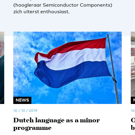
(hoogleraar Semiconductor Components)
zich uiterst enthousiast.
NEWS
10 / 10 / 2019
10
Dutch language as a minor
O
programme
b