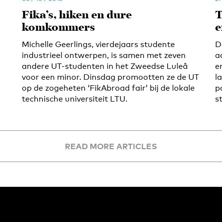
Fika’s, hiken en dure
T
komkommers
e
Michelle Geerlings, vierdejaars studente
D
industrieel ontwerpen, is samen met zeven
a
andere UT-studenten in het Zweedse Luleå
e
voor een minor. Dinsdag promootten ze de UT
l
op de zogeheten ‘FikAbroad fair’ bij de lokale
p
technische universiteit LTU.
s
READ MORE ARTICLES