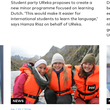
Student party UReka proposes to create a
D
new minor programme focused on learning
b
Dutch. ‘This would make it easier for
e
international students to learn the language,’
e
says Hamza Riaz on behalf of UReka.
n
g
U
NEWS
06 / 10 / 2016
27