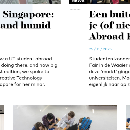
NEWS
 Singapore:
Een buit
t and humid
je (of ni
Abroad 
25 / 11 / 2025
iew a UT student abroad
Studenten konden
 doing there, and how big
Fair in de Waaier
rst edition, we spoke to
deze ‘markt’ ging
 Creative Technology
universiteiten. Ma
gapore for her minor.
eigenlijk naar op 
L