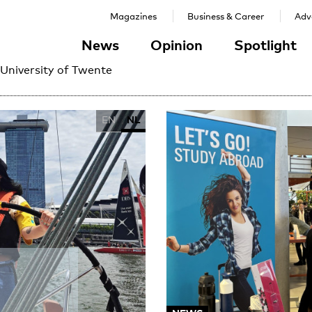
Magazines
Business & Career
Adve
News
Opinion
Spotlight
 University of Twente
EN
NL