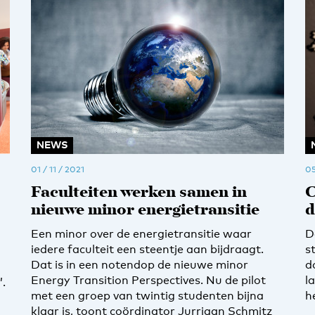
NEWS
01 / 11 / 2021
05
Faculteiten werken samen in
C
nieuwe minor energietransitie
d
Een minor over de energietransitie waar
D
iedere faculteit een steentje aan bijdraagt.
s
Dat is in een notendop de nieuwe minor
d
Energy Transition Perspectives. Nu de pilot
l
’.
met een groep van twintig studenten bijna
h
klaar is, toont coördinator Jurriaan Schmitz
a