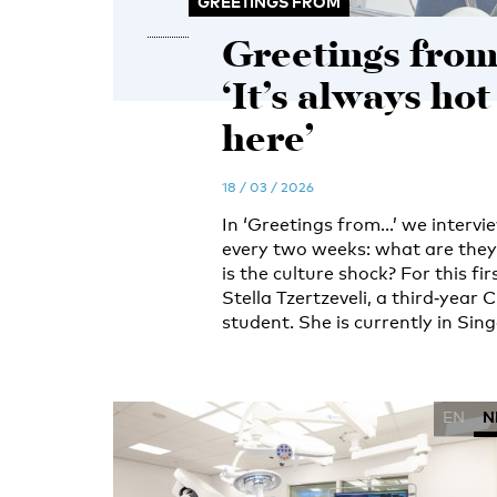
GREETINGS FROM
Greetings from
‘It’s always ho
here’
18 / 03 / 2026
In ‘Greetings from…’ we interv
every two weeks: what are they
is the culture shock? For this fi
Stella Tzertzeveli, a third‑year
student. She is currently in Sin
EN
N