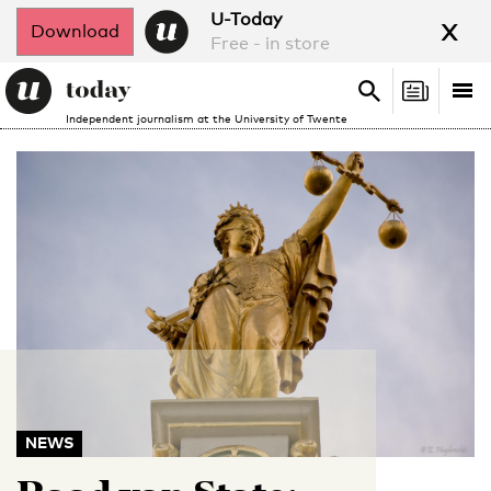
x
U-Today
Download
Free - in store
Search
Tog
Search
Independent journalism at the University of Twente
nav
NEWS