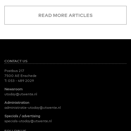
READ MORE ARTICLES
CONTACT US
Postbus 217
7500 AE Enschede
T:
053 - 489 2029
Newsroom
utoday@utwente.nl
Administration
administratie-utoday@utwente.nl
Specials / advertising
specials-utoday@utwente.nl
FOLLOW US