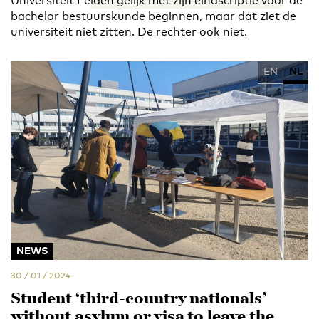
Universiteit Leiden gelijk met zijn eindscriptie voor de
bachelor bestuurskunde beginnen, maar dat ziet de
universiteit niet zitten. De rechter ook niet.
EN
NL
NEWS
30 / 01 / 2024
Student ‘third-country nationals’
without asylum or visa to leave the