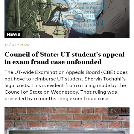
NEWS
17 / 07 / 2024
Council of State: UT student's appeal
in exam fraud case unfounded
The UT-wide Examination Appeals Board (CBE) does
not have to reimburse UT student Shervin Tochahi's
legal costs. This is evident from a ruling made by the
Council of State on Wednesday. That ruling was
preceded by a months-long exam fraud case.
EN
NL