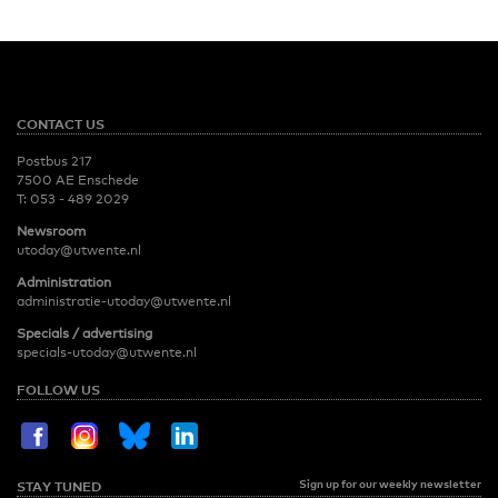
CONTACT US
Postbus 217
7500 AE Enschede
T:
053 - 489 2029
Newsroom
utoday@utwente.nl
Administration
administratie-utoday@utwente.nl
Specials / advertising
specials-utoday@utwente.nl
FOLLOW US
Sign up for our weekly newsletter
STAY TUNED