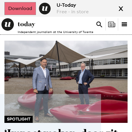
x
U-Today
Download
Free - in store
Search
Tog
Search
Independent journalism at the University of Twente
nav
SPOTLIGHT