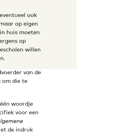
 eventueel ook
maar op eigen
 in huis moeten
nergens op
escholen willen
n.
dvoerder van de
 om die te
t één woordje
cifiek voor een
lgemene
iet de indruk