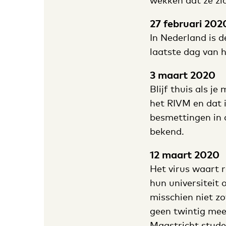
wekken dat ze zi
27 februari 202
In Nederland is 
laatste dag van h
3 maart 2020
Blijf thuis als j
het RIVM en dat i
besmettingen in 
bekend.
12 maart 2020
Het virus waart r
hun universiteit
misschien niet zov
geen twintig mee
Maastricht stude