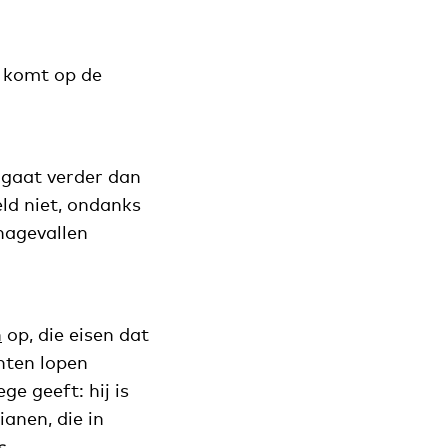
s komt op de
 gaat verder dan
eld niet, ondanks
nagevallen
n
op, die eisen dat
nten lopen
ge geeft: hij is
anen, die in
s
.