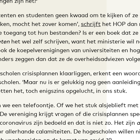
gen zijn het?’
centen en studenten geen kwaad om te kijken of ze
ken, mocht het zover komen’,
schrijft
het HOP dan 
e toegang tot hun bestanden? Is er een boek dat ze
ten
het wel zelf schrijven, want het ministerie wil 
ook de koepelverenigingen van universiteiten en hog
anders zeggen dan dat ze de overheidsadviezen volge
cholen crisisplannen klaarliggen, erkent een woor
cholen. ‘Maar nu is er gelukkig nog geen aanleiding
tten het, toch enigszins opgelucht, in ons stuk.
n we een telefoontje. Of we het stuk alsjeblieft me
 De vereniging krijgt vragen of die crisisplannen spe
coronavirus zijn bedoeld en dat is niet zo. Het zijn
a
or allerhande calamiteiten. De hogescholen willen n