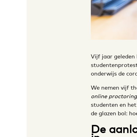
Vijf jaar geleden
studentenprotest
onderwijs de cor
We nemen vijf the
online
proctoring
studenten en het
de glazen bol: h
De aanl