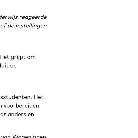
derwijs reageerde
of de instellingen
Het grijpt om
luit de
ngsstudenten. Het
n voorbereiden
dat anders en
and van Wageningen