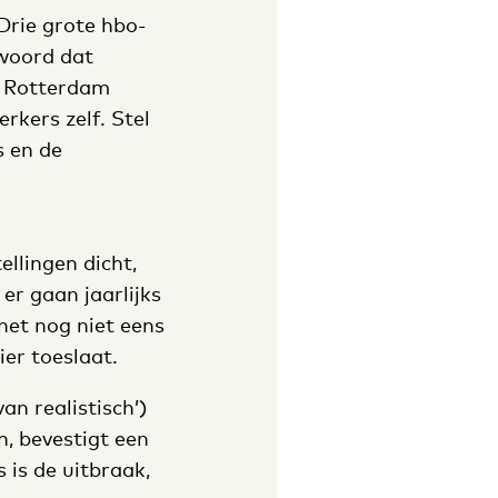
 Drie grote hbo-
twoord dat
l Rotterdam
rkers zelf. Stel
s en de
ellingen dicht,
 er gaan jaarlijks
het nog niet eens
ier toeslaat.
an realistisch’)
n, bevestigt een
 is de uitbraak,