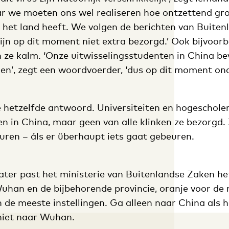
aar we moeten ons wel realiseren hoe ontzettend gro
 het land heeft. We volgen de berichten van Buite
jn op dit moment niet extra bezorgd.’ Ook bijvoorb
 ze kalm. ‘Onze uitwisselingsstudenten in China bev
eden’, zegt een woordvoerder, ‘dus op dit moment 
’
e hetzelfde antwoord. Universiteiten en hogeschol
n in China, maar geen van alle klinken ze bezorgd.
uren – áls er überhaupt iets gaat gebeuren.
ater past het ministerie van Buitenlandse Zaken het
uhan en de bijbehorende provincie, oranje voor de r
 de meeste instellingen. Ga alleen naar China als h
 niet naar Wuhan.