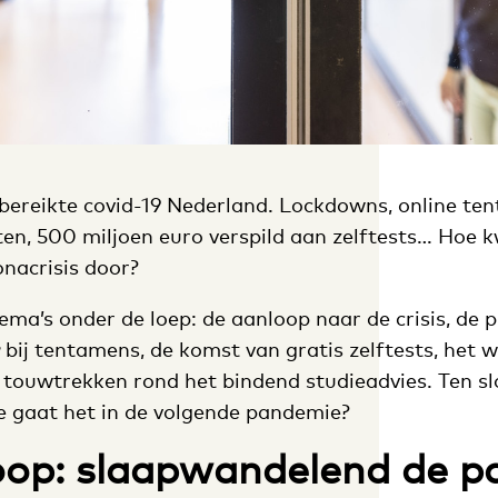
 bereikte covid-19 Nederland. Lockdowns, online te
en, 500 miljoen euro verspild aan zelftests… Hoe 
onacrisis door?
ma’s onder de loep: de aanloop naar de crisis, de 
bij tentamens, de komst van gratis zelftests, het w
 touwtrekken rond het bindend studieadvies. Ten slo
oe gaat het in de volgende pandemie?
oop: slaapwandelend de 