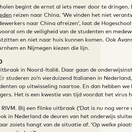
holen begint de ernst al iets meer door te dringen.
ieden
reizen naar China. ‘We vinden het niet veran
ewerkers naar China afreizen’, laat de Hogeschoo
vooral om de veiligheid van de studenten en medewe
stzitten en niet naar huis kunnen komen. Ook Avan
rnhem en Nijmegen kiezen die lijn.
0
uitbraak in Noord-Italië. Daar gaan de onderwijsinst
 Er studeren zo’n vierduizend Italianen in Nederland,
enten op uitwisseling naartoe. En dan hebben we 
ers. Het is een kwestie van tijd voordat het virus h
RIVM. Bij een flinke uitbraak (‘Dat is nu nog verre v
ok in Nederland de deuren van het onderwijs sluite
r zoiets hangt van de situatie af. ‘Op welke plaats