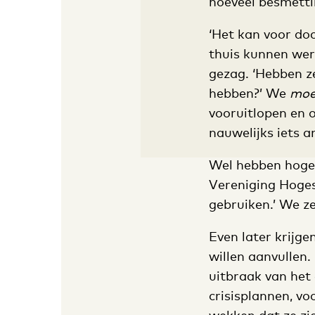
hoeveel besmettin
‘Het kan voor do
thuis kunnen wer
gezag. ‘Hebben z
hebben?’ We
moe
vooruitlopen en 
nauwelijks iets 
Wel hebben hoges
Vereniging Hoges
gebruiken.’ We ze
Even later krijge
willen aanvullen.
uitbraak van het 
crisisplannen, vo