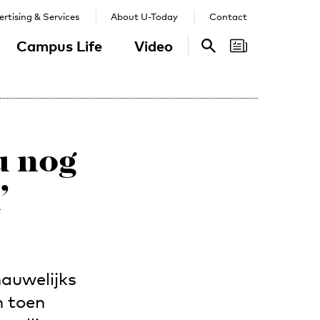
rtising & Services
About U-Today
Contact
Campus Life
Video
Search
Search
u nog
’
nauwelijks
n toen