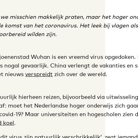
we misschien makkelijk praten, maar het hoger on
de komst van het coronavirus. Het leek bij vlagen als
oorbereid wílden zijn.
ljoenenstad Wuhan is een vreemd virus opgedoken. 
is nogal gevaarlijk. China verlengt de vakanties en s
Het nieuws
verspreidt
zich over de wereld.
uurlijk hierheen reizen, bijvoorbeeld via uitwisseli
af: moet het Nederlandse hoger onderwijs zich gaa
covid-19? Maar universiteiten en hogescholen zien 
d koel
.
dit virus zijn natuurlijk verschrikkelijk’, zegt iem