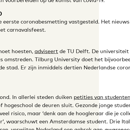
ch voorbereiden op de komst van covid-19.
0
de eerste coronabesmetting vastgesteld. Het nieuw
et carnavalsfeest.
e moet hoesten,
adviseert
de TU Delft. De universiteit
s omstreden. Tilburg University doet het bijvoorbe
de stad. Er zijn inmiddels dertien Nederlandse coro
ond. In allerlei steden duiken
petities van studente
 of hogeschool de deuren sluit. Gezonde jonge stude
eel risico, maar ‘denk aan de hoogleraar die je colle
r’, waarschuwt een Amsterdamse student. Drie Itali
ren, verwijten Nederland een gebrek aan
awarenes