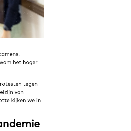
ntamens,
kwam het hoger
protesten tegen
elzijn van
tte kijken we in
pandemie