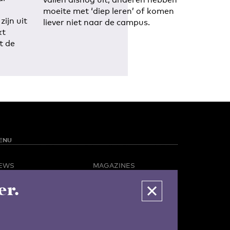
moeite met ‘diep leren’ of komen
zijn uit
liever niet naar de campus.
kt
t de
ENU
EWS
MAGAZINES
PINION
BUSINESS & CAREER
er.
POTLIGHT
ADVERTISING &
AMPUS LIFE
SERVICES
IDEO
ABOUT U-TODAY
CONTACT