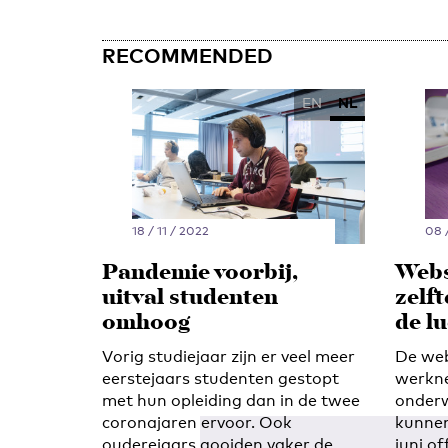
RECOMMENDED
EN
NL
18 / 11 / 2022
08 
Pandemie voorbij,
Webs
uitval studenten
zelft
omhoog
de l
Vorig studiejaar zijn er veel meer
De web
eerstejaars studenten gestopt
werkne
met hun opleiding dan in de twee
onderw
coronajaren ervoor. Ook
kunnen
ouderejaars gooiden vaker de
juni of