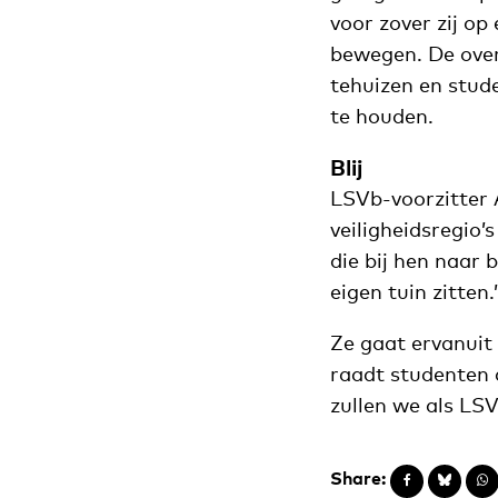
voor zover zij o
bewegen. De over
tehuizen en stude
te houden.
Blij
LSVb-voorzitter Al
veiligheidsregio’
die bij hen naar
eigen tuin zitten.’
Ze gaat ervanuit
raadt studenten a
zullen we als LS
Share: