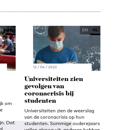
EN
NL
EN
NL
12 / 04 / 2022
Universiteiten zien
gevolgen van
coronacrisis bij
studenten
ijk om
de
Universiteiten zien de weerslag
van de coronacrisis op hun
jn. Dat
studenten. Sommige ouderejaars
al
vallen alsnog uit, anderen hebben