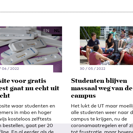
EN
NL
/ 06 / 2022
30 / 05 / 2022
ite voor gratis
Studenten blijven
est gaat nu echt uit
massaal weg van de
ucht
campus
site waar studenten en
Het lukt de UT maar moeil
mers in mbo en hoger
alle studenten weer naar 
ijs kosteloos zelftests
campus te krijgen, nu de
 bestellen, gaat per 20
coronamaatregelen eraf zi
fline. En al eerder als de
tot frustratie, maar boven