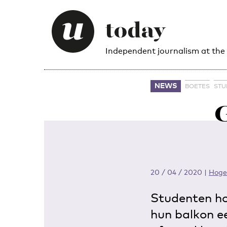
Independent journalism at the
NEWS
BOETES
STU
G
20 / 04 / 2020
|
Hoge
Studenten hoe
hun balkon e