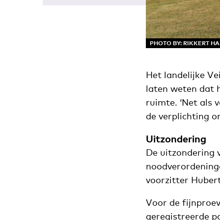
PHOTO BY: RIKKERT H
Het landelijke V
laten weten dat 
ruimte. ‘Net als 
de verplichting o
Uitzondering
De uitzondering 
noodverordeninge
voorzitter Hubert
Voor de fijnproev
geregistreerde p