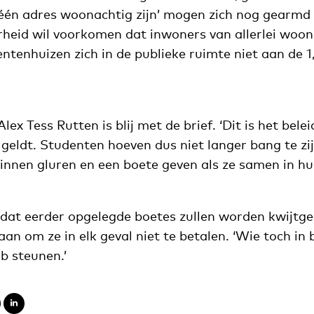
p één adres woonachtig zijn’ mogen zich nog gearmd 
heid wil voorkomen dat inwoners van allerlei woo
ntenhuizen zich in de publieke ruimte niet aan de 
ex Tess Rutten is blij met de brief. ‘Dit is het belei
s geldt. Studenten hoeven dus niet langer bang te z
 binnen gluren en een boete geven als ze samen in 
 dat eerder opgelegde boetes zullen worden kwijtg
an om ze in elk geval niet te betalen. ‘Wie toch in
Vb steunen.’