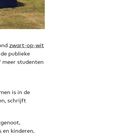
bond
zwart-op-wit
 de publieke
of meer studenten
men is in de
, schrijft
tgenoot,
 en kinderen,