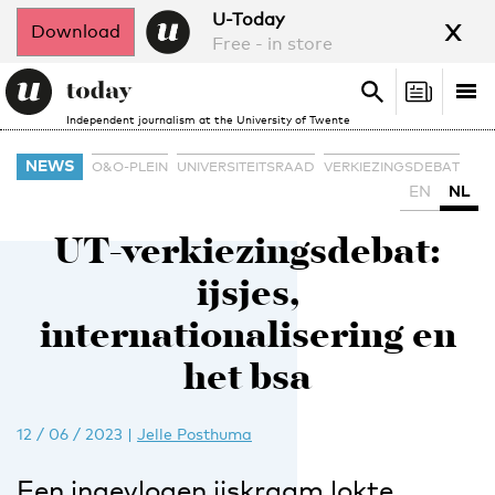
x
U-Today
Download
Free - in store
Search
Tog
Search
Independent journalism at the University of Twente
nav
NEWS
O&O-PLEIN
UNIVERSITEITSRAAD
VERKIEZINGSDEBAT
EN
NL
UT-verkiezingsdebat:
ijsjes,
internationalisering en
het bsa
12 / 06 / 2023
|
Jelle Posthuma
Een ingevlogen ijskraam lokte