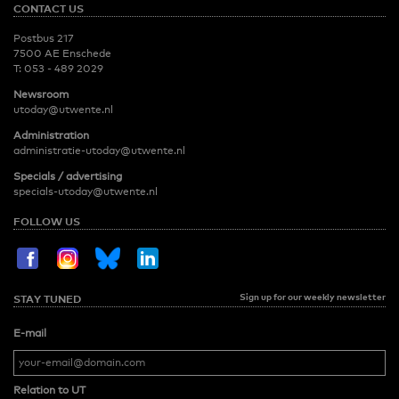
CONTACT US
Postbus 217
7500 AE Enschede
T:
053 - 489 2029
Newsroom
utoday@utwente.nl
Administration
administratie-utoday@utwente.nl
Specials / advertising
specials-utoday@utwente.nl
FOLLOW US
Sign up for our weekly newsletter
STAY TUNED
E-mail
Relation to UT