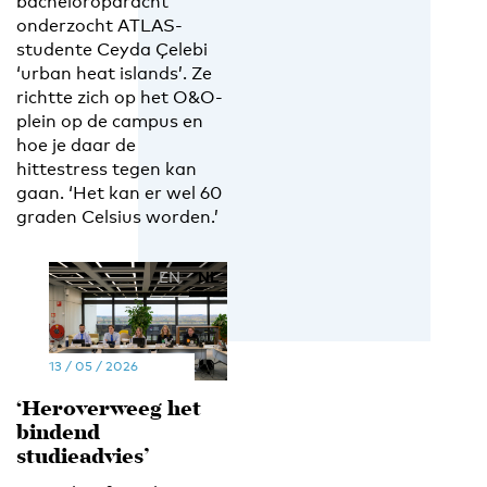
bacheloropdracht
onderzocht ATLAS-
studente Ceyda Çelebi
‘urban heat islands’. Ze
richtte zich op het O&O-
plein op de campus en
hoe je daar de
hittestress tegen kan
gaan. ‘Het kan er wel 60
graden Celsius worden.’
EN
NL
13 / 05 / 2026
‘Heroverweeg het
bindend
studieadvies’