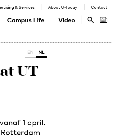
rtising & Services
About U-Today
Contact
Campus Life
Video
Search
Search
EN
NL
aat UT
vanaf 1 april.
en Rotterdam