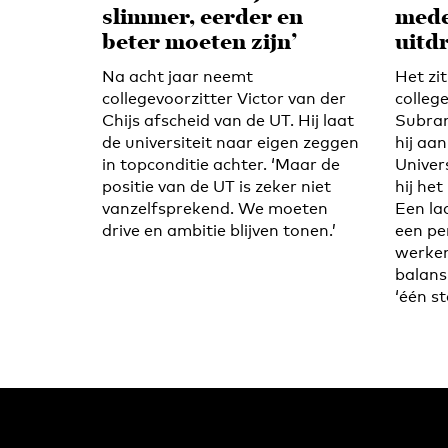
slimmer, eerder en
mede
beter moeten zijn’
uitd
Na acht jaar neemt
Het zi
collegevoorzitter Victor van der
colleg
Chijs afscheid van de UT. Hij laat
Subram
de universiteit naar eigen zeggen
hij aan
in topconditie achter. ‘Maar de
Univer
positie van de UT is zeker niet
hij het
vanzelfsprekend. We moeten
Een laa
drive en ambitie blijven tonen.’
een pe
werken
balans 
‘één s