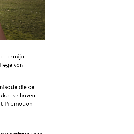
de termijn
llege van
nisatie die de
erdamse haven
rt Promotion