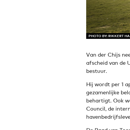
PHOTO BY: RIKKERT H
Van der Chijs nee
afscheid van de U
bestuur.
Hij wordt per 1 a
gezamenlijke bel
behartigt. Ook w
Council, de inte
havenbedrijfslev