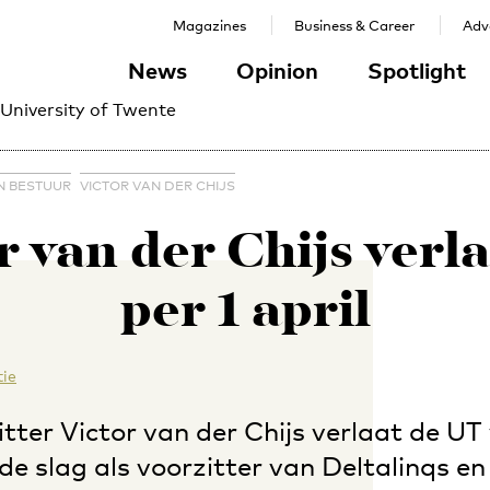
Magazines
Business & Career
Adve
News
Opinion
Spotlight
 University of Twente
N BESTUUR
VICTOR VAN DER CHIJS
r van der Chijs verl
per 1 april
ie
tter Victor van der Chijs verlaat de UT 
de slag als voorzitter van Deltalinqs 