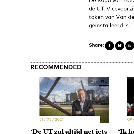
De Raad van Toez
de UT. Vicevoorz
taken van Van de
geïnstalleerd is.
Share:
RECOMMENDED
EN
NL
31 / 03 / 2021
09 
‘De UT zal altijd net iets
‘Ik h