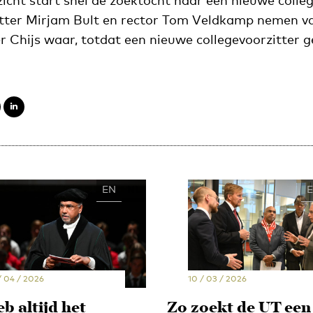
icht start snel de zoektocht naar een nieuwe colleg
itter Mirjam Bult en rector Tom Veldkamp nemen va
r Chijs waar, totdat een nieuwe collegevoorzitter 
EN
NL
/ 04 / 2026
10 / 03 / 2026
eb altijd het
Zo zoekt de UT een