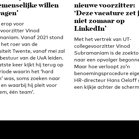
menselijke willen
nieuwe voorzitter:
ragen’
‘Deze vacature zet 
niet zomaar op
t erop voor
LinkedIn’
evoorzitter Vinod
aniam. Vanaf 2021 stond
Met het vertrek van UT-
 het roer van de
collegevoorzitter Vinod
siteit Twente, vanaf mei zal
Subramaniam is de zoekto
 bestuur van de UvA leiden.
naar een opvolger begonn
tste keer kijkt hij terug op
Maar hoe verloopt zo’n
riode waarin het ‘hard
benoemingsprocedure eigen
’ was, soms zoeken naar
HR-directeur Hans Oeloff 
en waarbij hij pleit voor
een kijkje achter de scher
tem, één team’.