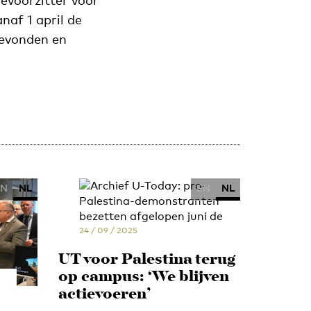
evoorzitter voor
naf 1 april de
gevonden en
EN
NL
EN
NL
24 / 09 / 2025
UT voor Palestina terug
op campus: ‘We blijven
actievoeren’