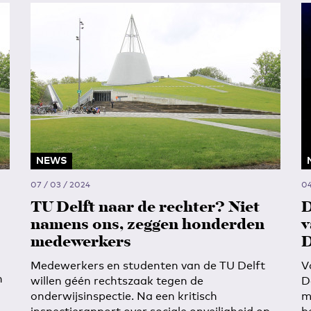
NEWS
07 / 03 / 2024
04
TU Delft naar de rechter? Niet
D
namens ons, zeggen honderden
v
medewerkers
D
Medewerkers en studenten van de TU Delft
V
n
willen géén rechtszaak tegen de
D
onderwijsinspectie. Na een kritisch
m