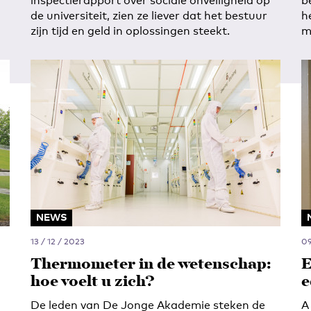
inspectierapport over sociale onveiligheid op
b
de universiteit, zien ze liever dat het bestuur
h
zijn tijd en geld in oplossingen steekt.
m
NEWS
13 / 12 / 2023
09
Thermometer in de wetenschap:
E
hoe voelt u zich?
e
De leden van De Jonge Akademie steken de
A