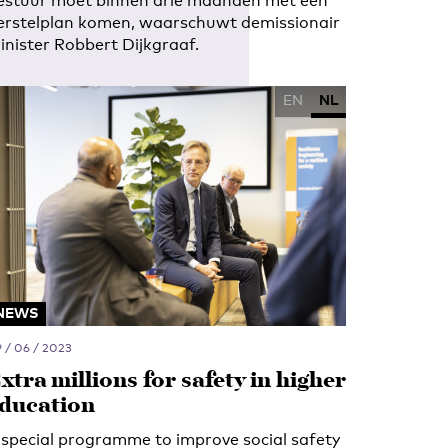
estuur moet binnen drie maanden met een
erstelplan komen, waarschuwt demissionair
inister Robbert Dijkgraaf.
EN
NL
NEWS
 / 06 / 2023
xtra millions for safety in higher
ducation
 special programme to improve social safety