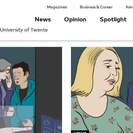
Magazines
Business & Career
Adve
News
Opinion
Spotlight
 University of Twente