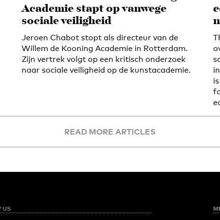
Academie stapt op vanwege
e
sociale veiligheid
n
Jeroen Chabot stopt als directeur van de
T
Willem de Kooning Academie in Rotterdam.
o
Zijn vertrek volgt op een kritisch onderzoek
s
naar sociale veiligheid op de kunstacademie.
i
i
f
e
READ MORE ARTICLES
 US
M