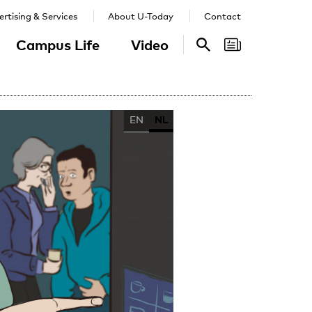
rtising & Services
About U-Today
Contact
Campus Life
Video
Search
Search
EN
NL