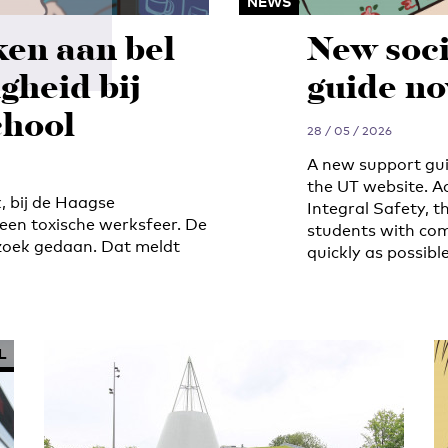
NEWS
en aan bel
New soci
igheid bij
guide no
hool
28 / 05 / 2026
A new support gui
the UT website. 
, bij de Haagse
Integral Safety, t
een toxische werksfeer. De
students with comp
rzoek gedaan. Dat meldt
quickly as possible
L