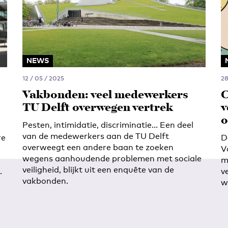
NEWS
12 / 05 / 2025
28
Vakbonden: veel medewerkers
C
TU Delft overwegen vertrek
v
o
Pesten, intimidatie, discriminatie… Een deel
van de medewerkers aan de TU Delft
re
D
overweegt een andere baan te zoeken
V
wegens aanhoudende problemen met sociale
m
veiligheid, blijkt uit een enquête van de
.
v
vakbonden.
w