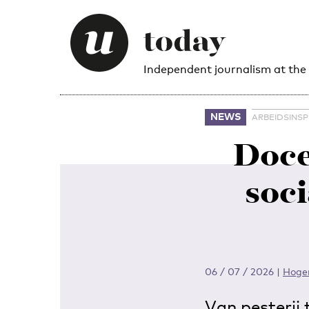
Independent journalism at the
NEWS
ARBEIDSINSP
Doce
soci
06 / 07 / 2026
|
Hoger
Van pesterij