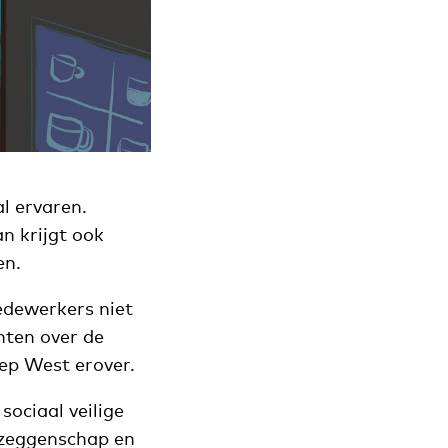
l ervaren.
 krijgt ook
en.
medewerkers niet
hten over de
p West erover.
sociaal veilige
zeggenschap en