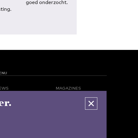
goed onderzocht.
ting.
ENU
EWS
MAGAZINES
PINION
BUSINESS & CAREER
er.
POTLIGHT
ADVERTISING &
AMPUS LIFE
SERVICES
IDEO
ABOUT U-TODAY
CONTACT
ARCHIVE