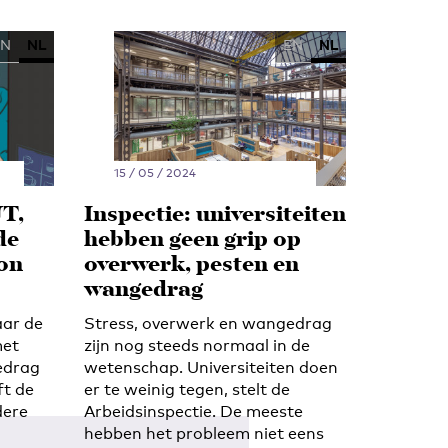
EN
NL
EN
NL
15 / 05 / 2024
UT,
Inspectie: universiteiten
de
hebben geen grip op
ron
overwerk, pesten en
wangedrag
aar de
Stress, overwerk en wangedrag
met
zijn nog steeds normaal in de
edrag
wetenschap. Universiteiten doen
ft de
er te weinig tegen, stelt de
dere
Arbeidsinspectie. De meeste
hebben het probleem niet eens