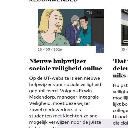
EN
NL
28 / 05 / 2026
15 /
Nieuwe hulpwijzer
‘Dat 
sociale veiligheid online
delen
niks
Op de UT-website is een nieuwe
hulpwijzer voor sociale veiligheid
Hulpst
gepubliceerd. Volgens Erwin
veiligh
Medendorp, manager Integrale
moeili
Veiligheid, moet deze wijzer
lijkt b
zowel medewerkers als
college
studenten met klachten zo snel
Uraad 
mogelijk verwijzen naar de juiste
die cl