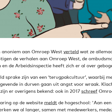
n anoniem aan Omroep West
verteld
wat ze allemaa
tigen de verhalen aan Omroep West, de ombudsman
n en de Arbeidsinspectie heeft zich er al over gebog
ld sprake zijn van een ‘terugpakcultuur’, waarbij 
ggevende in durven gaan uit angst voor wraak. Klac
d zijn er overigens bekend: ook in 2017
schreef
Omroe
laring op de website
meldt
de hogeschool: 'Aan een 
rken we al langer, samen met medewerkers, mede