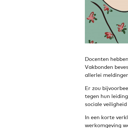
Docenten hebbe
Vakbonden beves
allerlei meldinge
Er zou bijvoorbee
tegen hun leidin
sociale veilighei
In een korte verk
werkomgeving we