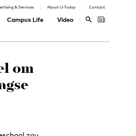
rtising & Services
About U-Today
Contact
Campus Life
Video
Search
Search
el om
aagse
eschool zou