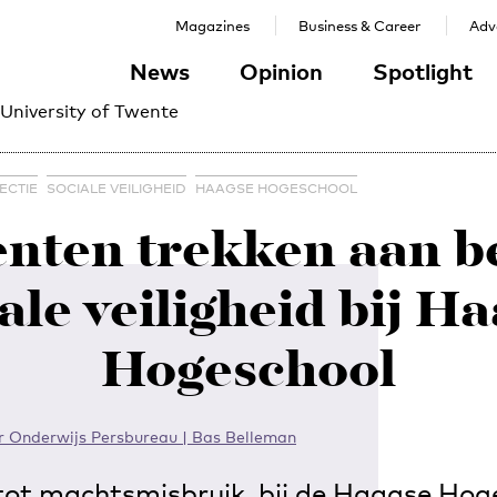
Magazines
Business & Career
Adve
News
Opinion
Spotlight
 University of Twente
ECTIE
SOCIALE VEILIGHEID
HAAGSE HOGESCHOOL
nten trekken aan b
ale veiligheid bij H
Hogeschool
 Onderwijs Persbureau | Bas Belleman
 tot machtsmisbruik, bij de Haagse Hog