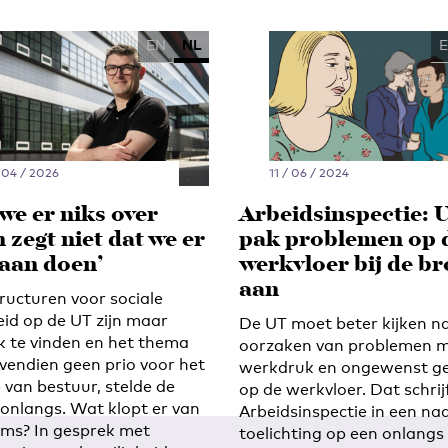
EN
NL
 04 / 2026
11 / 06 / 2024
we er niks over
Arbeidsinspectie: 
 zegt niet dat we er
pak problemen op 
 aan doen’
werkvloer bij de b
aan
ructuren voor sociale
eid op de UT zijn maar
De UT moet beter kijken n
jk te vinden en het thema
oorzaken van problemen 
ovendien geen prio voor het
werkdruk en ongewenst g
 van bestuur, stelde de
op de werkvloer. Dat schrij
onlangs. Wat klopt er van
Arbeidsinspectie in een na
aims? In gesprek met
toelichting op een onlangs