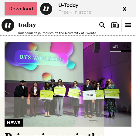
x
U-Today
Download
Free - in store
Search
Tog
Search
Independent journalism at the University of Twente
nav
EN
NL
NEWS