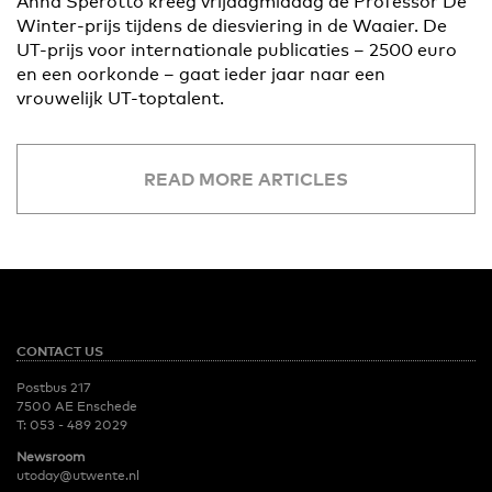
Anna Sperotto kreeg vrijdagmiddag de Professor De
Winter-prijs tijdens de diesviering in de Waaier. De
UT-prijs voor internationale publicaties – 2500 euro
en een oorkonde – gaat ieder jaar naar een
vrouwelijk UT-toptalent.
READ MORE ARTICLES
CONTACT US
Postbus 217
7500 AE Enschede
T:
053 - 489 2029
Newsroom
utoday@utwente.nl