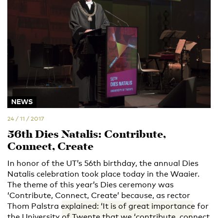
NEWS
24 / 11 / 2017
56th Dies Natalis: Contribute,
Connect, Create
In honor of the UT’s 56th birthday, the annual Dies
Natalis celebration took place today in the Waaier.
The theme of this year’s Dies ceremony was
‘Contribute, Connect, Create’ because, as rector
Thom Palstra explained: ‘It is of great importance for
the University of Twente that we ‘contribute, connect