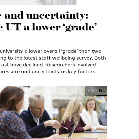
 and uncertainty:
e UT a lower ‘grade’
university a lower overall ‘grade’ than two
ng to the latest staff wellbeing survey. Both
rust have declined. Researchers involved
 pressure and uncertainty as key factors.
EN
NL