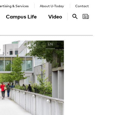
rtising & Services
About U-Today
Contact
Campus Life
Video
Search
Search
EN
NL