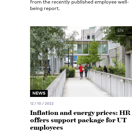
from the recently published employee well-
being report.
EN
N
NEWS
12 / 10 / 2022
Inflation and energy prices: HR
offers support package for UT
employees