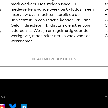
medewerkers. Dat stelden twee UT-
s
medewerkers vorige week bij U-Today in een
w
s
interview over machtsmisbruik op de
H
universiteit. In een reactie benadrukt Hans
G
Oeloff, directeur HR, dat zijn dienst er voor
C
iedereen is. ‘We zijn er regelmatig voor de
r
k
werkgever, maar zeker net zo vaak voor de
G
werknemer.’
READ MORE ARTICLES
 US
M