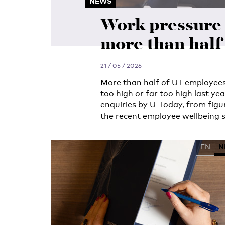
NEWS
Work pressure 
more than half 
21 / 05 / 2026
More than half of UT employees
too high or far too high last ye
enquiries by U-Today, from figu
the recent employee wellbeing s
EN
N