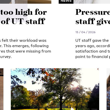
NEWS
too high for
Pressure
of UT staff
staff giv
15 / 04 / 2026
 felt their workload was
UT staff gave the 
ar. This emerges, following
years ago, accordi
res that were missing from
satisfaction and t
urvey.
point to financial
L