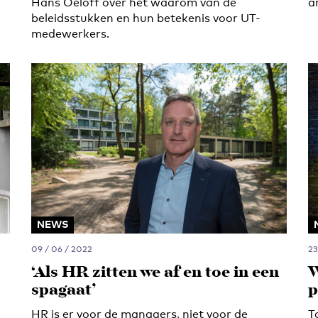
Hans Oeloff over het waarom van de
a
beleidsstukken en hun betekenis voor UT-
medewerkers.
L
NEWS
09 / 06 / 2022
23
‘Als HR zitten we af en toe in een
W
spagaat’
p
HR is er voor de managers, niet voor de
T