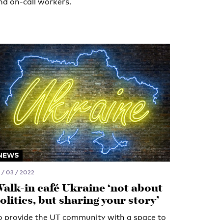
nd on-call workers.
NEWS
 / 03 / 2022
alk-in café Ukraine ‘not about
olitics, but sharing your story’
o provide the UT community with a space to