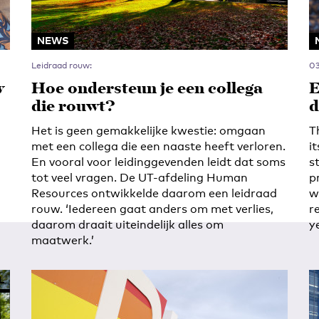
NEWS
Leidraad rouw:
03
w
Hoe ondersteun je een collega
E
die rouwt?
d
Het is geen gemakkelijke kwestie: omgaan
T
met een collega die een naaste heeft verloren.
i
En vooral voor leidinggevenden leidt dat soms
s
tot veel vragen. De UT-afdeling Human
p
Resources ontwikkelde daarom een leidraad
w
rouw. ‘Iedereen gaat anders om met verlies,
r
daarom draait uiteindelijk alles om
y
maatwerk.’
L