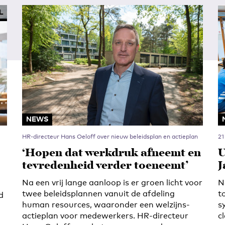
L
NEWS
HR-directeur Hans Oeloff over nieuw beleidsplan en actieplan
21
‘Hopen dat werkdruk afneemt en
U
tevredenheid verder toeneemt’
J
Na een vrij lange aanloop is er groen licht voor
N
twee beleidsplannen vanuit de afdeling
t
d
human resources, waaronder een welzijns-
s
actieplan voor medewerkers. HR-directeur
c