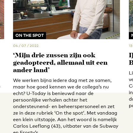
ON THE SPOT
04 / 07 / 2022
13
‘Mijn drie zussen zijn ook
I
geadopteerd, allemaal uit een
B
ander land’
L
v
We werken bijna iedere dag met ze samen,
h
C
maar hoe goed kennen we de collega’s nu
i
echt? U-Today is benieuwd naar de
d
persoonlijke verhalen achter het
p
ondersteunend- en beheerspersoneel en zet
ze in deze rubriek ‘On the spot’. Met vandaag
een klein uitstapje. Aan het woord is namelijk
Carlos Leeflang (43), uitbater van de Subway
en Frosty’s.