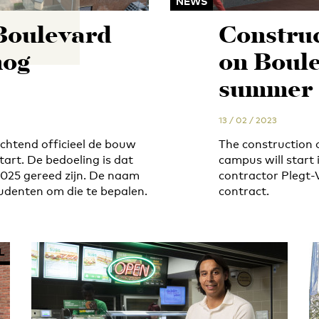
NEWS
Boulevard
Construc
nog
on Boule
summer
13 / 02 / 2023
htend officieel de bouw
The construction 
art. De bedoeling is dat
campus will start 
2025 gereed zijn. De naam
contractor Plegt-
tudenten om die te bepalen.
contract.
L