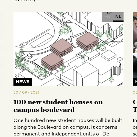
EN
NL
NEWS
30 / 09 / 2021
05
100 new student houses on
G
campus boulevard
T
One hundred new student houses will be built
I
along the Boulevard on campus. It concerns
o
permanent and independent units of De
s