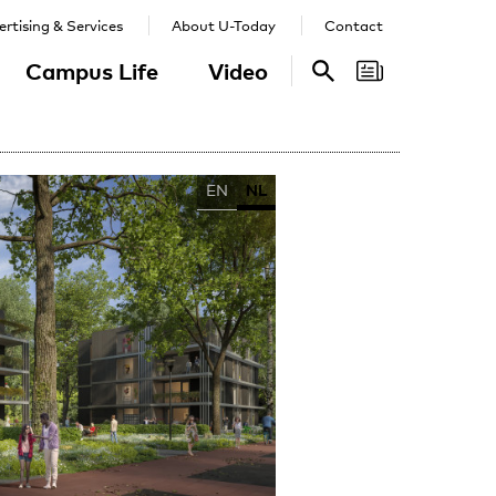
rtising & Services
About U-Today
Contact
Campus Life
Video
Search
Search
EN
NL