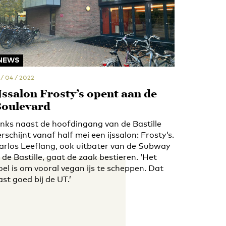
NEWS
 / 04 / 2022
Jssalon Frosty’s opent aan de
oulevard
inks naast de hoofdingang van de Bastille
erschijnt vanaf half mei een ijssalon: Frosty’s.
arlos Leeflang, ook uitbater van de Subway
n de Bastille, gaat de zaak bestieren. ‘Het
oel is om vooral vegan ijs te scheppen. Dat
ast goed bij de UT.’