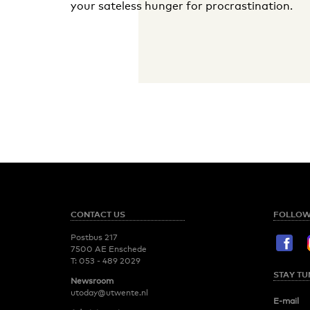
your sateless hunger for procrastination.
CONTACT US
FOLLOW
Postbus 217
7500 AE Enschede
T:
053 - 489 2029
STAY TU
Newsroom
utoday@utwente.nl
E-mail