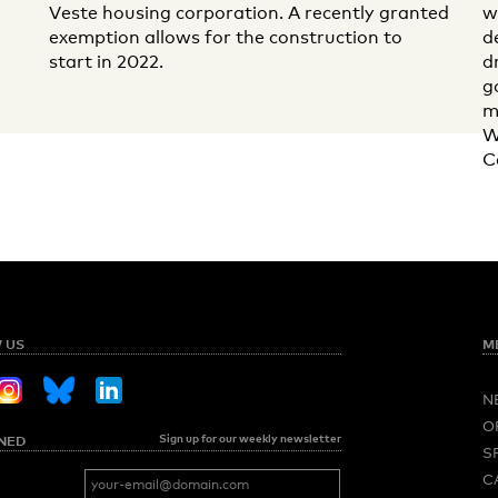
Veste housing corporation. A recently granted
w
exemption allows for the construction to
d
start in 2022.
d
g
m
W
C
 US
M
N
O
Sign up for our weekly newsletter
NED
S
C