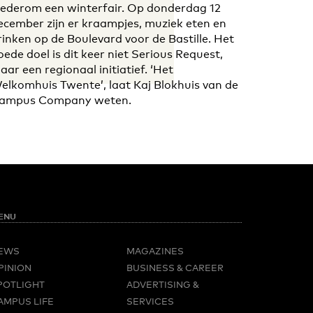
ederom een winterfair. Op donderdag 12
ecember zijn er kraampjes, muziek eten en
rinken op de Boulevard voor de Bastille. Het
oede doel is dit keer niet Serious Request,
aar een regionaal initiatief. ‘Het
elkomhuis Twente’, laat Kaj Blokhuis van de
ampus Company weten.
ENU
EWS
MAGAZINES
PINION
BUSINESS & CAREER
POTLIGHT
ADVERTISING &
AMPUS LIFE
SERVICES