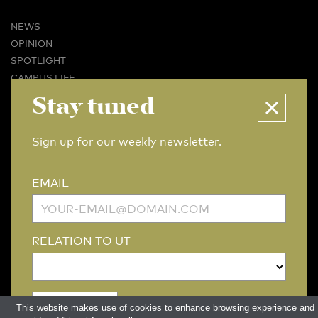
NEWS
OPINION
SPOTLIGHT
CAMPUS LIFE
VIDEO
Stay tuned
MAGAZINES
BUSINESS & CAREER
Sign up for our weekly newsletter.
ADVERTISING & SERVICES
ABOUT U-TODAY
EMAIL
CONTACT
ARCHIVE
MORE
RELATION TO UT
(PDF)
(PDF)
LINKS
DISCLAIMER / COPYRIGHT
REDACTIESTATUUT
/
EDITORIAL STATUTE
PRIVACY POLICY
LANGUAGE & AI POLICY
This website makes use of cookies to enhance browsing experience and