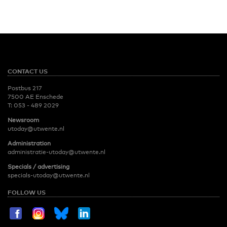
CONTACT US
Postbus 217
7500 AE Enschede
T:
053 - 489 2029
Newsroom
utoday@utwente.nl
Administration
administratie-utoday@utwente.nl
Specials / advertising
specials-utoday@utwente.nl
FOLLOW US