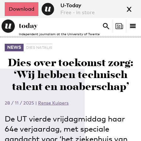
x
U-Today
Download
Free - in store
Search
Tog
Search
Independent journalism at the University of Twente
nav
NEWS
DIES NATALIS
Dies over toekomst zorg:
‘Wij hebben technisch
talent en noaberschap’
28 / 11 / 2025
|
Rense Kuipers
De UT vierde vrijdagmiddag haar
64e verjaardag, met speciale
aandacht voor ‘het ziekenhuis van