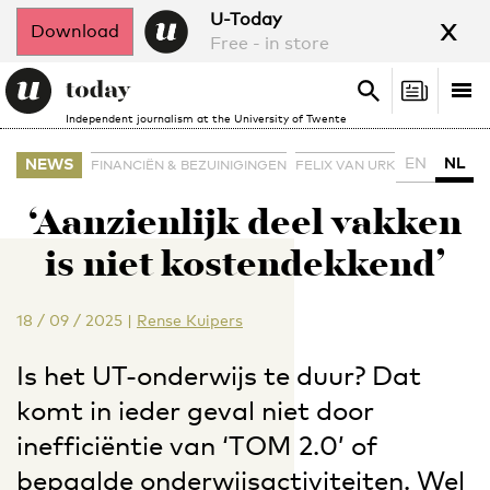
x
U-Today
Download
Free - in store
Search
Tog
Search
Independent journalism at the University of Twente
nav
EN
NL
NEWS
FINANCIËN & BEZUINIGINGEN
FELIX VAN URK
‘Aanzienlijk deel vakken
is niet kostendekkend’
18 / 09 / 2025
|
Rense Kuipers
Is het UT-onderwijs te duur? Dat
komt in ieder geval niet door
inefficiëntie van ‘TOM 2.0’ of
bepaalde onderwijsactiviteiten. Wel