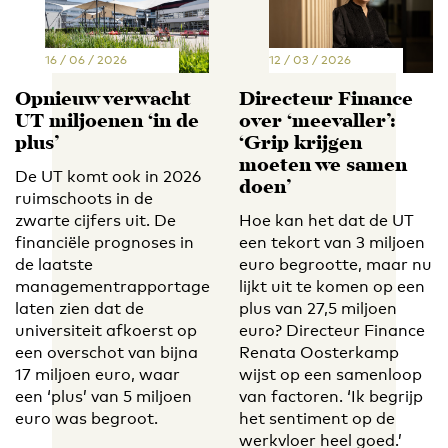
16 / 06 / 2026
12 / 03 / 2026
Opnieuw verwacht
Directeur Finance
UT miljoenen ‘in de
over ‘meevaller’:
plus’
‘Grip krijgen
moeten we samen
De UT komt ook in 2026
doen’
ruimschoots in de
zwarte cijfers uit. De
Hoe kan het dat de UT
financiële prognoses in
een tekort van 3 miljoen
de laatste
euro begrootte, maar nu
managementrapportage
lijkt uit te komen op een
laten zien dat de
plus van 27,5 miljoen
universiteit afkoerst op
euro? Directeur Finance
een overschot van bijna
Renata Oosterkamp
17 miljoen euro, waar
wijst op een samenloop
een ‘plus’ van 5 miljoen
van factoren. ‘Ik begrijp
euro was begroot.
het sentiment op de
werkvloer heel goed.’