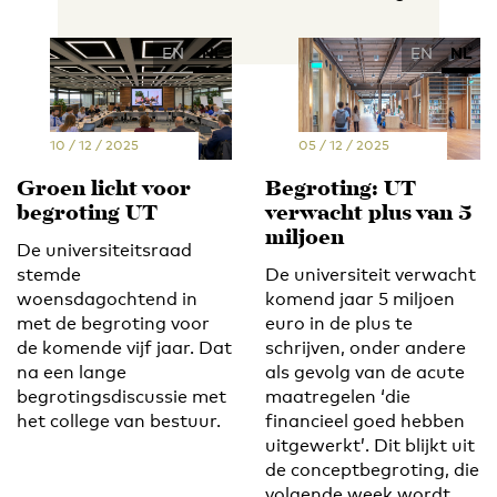
EN
NL
EN
NL
10 / 12 / 2025
05 / 12 / 2025
Groen licht voor
Begroting: UT
begroting UT
verwacht plus van 5
miljoen
De universiteitsraad
stemde
De universiteit verwacht
woensdagochtend in
komend jaar 5 miljoen
met de begroting voor
euro in de plus te
de komende vijf jaar. Dat
schrijven, onder andere
na een lange
als gevolg van de acute
begrotingsdiscussie met
maatregelen ‘die
het college van bestuur.
financieel goed hebben
uitgewerkt’. Dit blijkt uit
de conceptbegroting, die
volgende week wordt