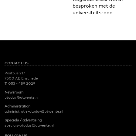
besproken met de
universiteitsraad.
CONTACT US
Postbus 217
7500 AE Enschede
T:
053 - 489 2029
Newsroom
utoday@utwente.nl
Administration
administratie-utoday@utwente.nl
Specials / advertising
specials-utoday@utwente.nl
FOLLOW US