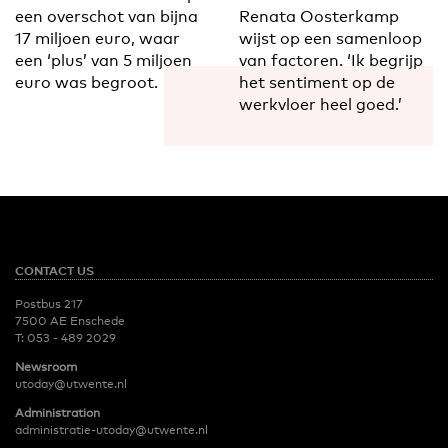
een overschot van bijna
Renata Oosterkamp
17 miljoen euro, waar
wijst op een samenloop
een ‘plus’ van 5 miljoen
van factoren. ‘Ik begrijp
euro was begroot.
het sentiment op de
werkvloer heel goed.’
CONTACT US
Postbus 217
7500 AE Enschede
T:
053 - 489 2029
Newsroom
utoday@utwente.nl
Administration
administratie-utoday@utwente.nl