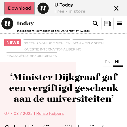
x
U-Today
Download
Free - in store
Search
Tog
Search
Independent journalism at the University of Twente
nav
NEWS
BAREND VAN DER MEULEN
SECTORPLANNEN
KWESTIE INTERNATIONALISERING
FINANCIËN & BEZUINIGINGEN
EN
NL
‘Minister Dijkgraaf gaf
een vergiftigd geschenk
aan de universiteiten’
07 / 03 / 2025
|
Rense Kuipers