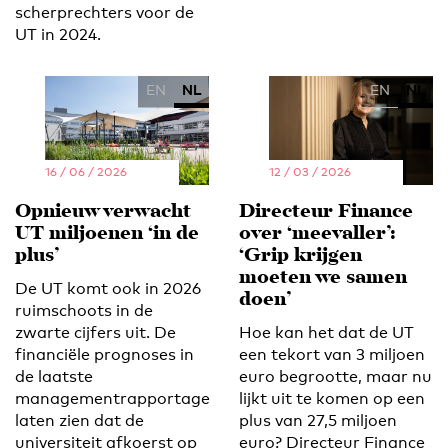
scherprechters voor de
UT in 2024.
EN
NL
EN
NL
16 / 06 / 2026
12 / 03 / 2026
Opnieuw verwacht
Directeur Finance
UT miljoenen ‘in de
over ‘meevaller’:
plus’
‘Grip krijgen
moeten we samen
De UT komt ook in 2026
doen’
ruimschoots in de
zwarte cijfers uit. De
Hoe kan het dat de UT
financiële prognoses in
een tekort van 3 miljoen
de laatste
euro begrootte, maar nu
managementrapportage
lijkt uit te komen op een
laten zien dat de
plus van 27,5 miljoen
universiteit afkoerst op
euro? Directeur Finance