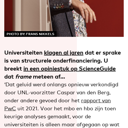
PHOTO BY: FRANS NIKKELS
Universiteiten
klagen al jaren
dat er sprake
is van structurele onderfinanciering. U
breekt
in een opiniestuk op ScienceGuide
dat
frame
meteen af…
‘Dat geluid werd onlangs opnieuw verkondigd
door UNL-voorzitter Caspar van den Berg,
onder andere gevoed door het
rapport van
PwC
uit 2021. Voor het mbo en hbo zijn toen
keurige analyses gemaakt, voor de
universiteiten is alleen maar afgegaan op wat