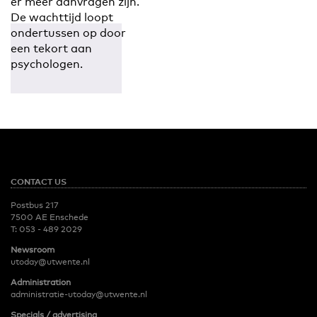
er meer aanvragen zijn.
De wachttijd loopt
ondertussen op door
een tekort aan
psychologen.
CONTACT US
Postbus 217
7500 AE Enschede
T:
053 - 489 2029
Newsroom
utoday@utwente.nl
Administration
administratie-utoday@utwente.nl
Specials / advertising