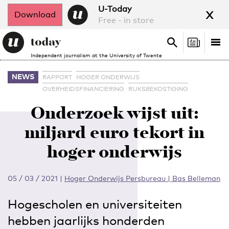
x
U-Today
Download
Free - in store
Search
Tog
Search
Independent journalism at the University of Twente
nav
NEWS
RAPPORT
HOGER ONDERWIJS
OVERHEIDSFINANCIERING
RIJKSBEKOSTIGING
Onderzoek wijst uit:
miljard euro tekort in
hoger onderwijs
05 / 03 / 2021
|
Hoger Onderwijs Persbureau | Bas Belleman
Hogescholen en universiteiten
hebben jaarlijks honderden