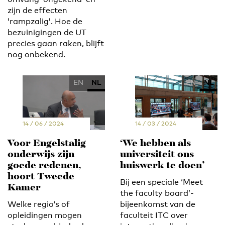
zijn de effecten
‘rampzalig’. Hoe de
bezuinigingen de UT
precies gaan raken, blijft
nog onbekend.
EN
NL
EN
NL
14 / 06 / 2024
14 / 03 / 2024
Voor Engelstalig
‘We hebben als
onderwijs zijn
universiteit ons
goede redenen,
huiswerk te doen’
hoort Tweede
Bij een speciale ‘Meet
Kamer
the faculty board’-
Welke regio’s of
bijeenkomst van de
opleidingen mogen
faculteit ITC over