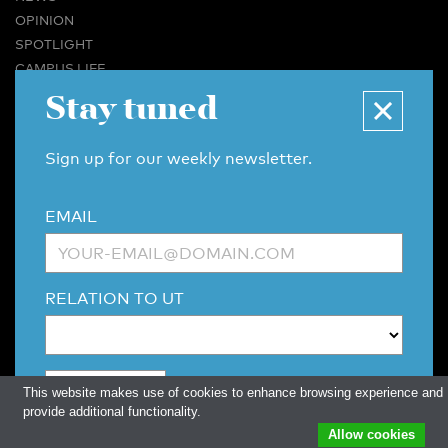
OPINION
SPOTLIGHT
CAMPUS LIFE
VIDEO
Stay tuned
MAGAZINES
BUSINESS & CAREER
Sign up for our weekly newsletter.
ADVERTISING & SERVICES
ABOUT U-TODAY
EMAIL
CONTACT
ARCHIVE
MORE
RELATION TO UT
(PDF)
(PDF)
LINKS
DISCLAIMER / COPYRIGHT
REDACTIESTATUUT
/
EDITORIAL STATUTE
PRIVACY POLICY
LANGUAGE & AI POLICY
This website makes use of cookies to enhance browsing experience and
provide additional functionality.
Allow cookies