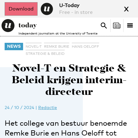
x
U-Today
Download
Free - in store
Search
Tog
Search
Independent journalism at the University of Twente
nav
NEWS
NOVEL-T
REMKE BURIE
HANS OELOFF
STRATEGIE & BELEID
Novel-T en Strategie &
Beleid krijgen interim-
directeur
24 / 10 / 2024
|
Redactie
Het college van bestuur benoemde
Remke Burie en Hans Oeloff tot