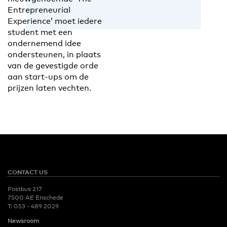
Entrepreneurial
Experience’ moet iedere
student met een
ondernemend idee
ondersteunen, in plaats
van de gevestigde orde
aan start-ups om de
prijzen laten vechten.
CONTACT US
Postbus 217
7500 AE Enschede
T:
053 - 489 2029
Newsroom