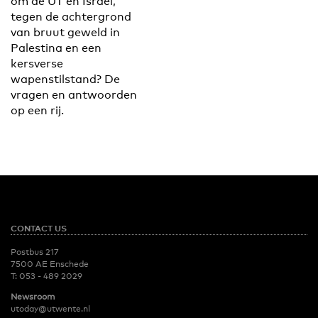
om de UT en Israël,
tegen de achtergrond
van bruut geweld in
Palestina en een
kersverse
wapenstilstand? De
vragen en antwoorden
op een rij.
CONTACT US
Postbus 217
7500 AE Enschede
T:
053 - 489 2029
Newsroom
utoday@utwente.nl