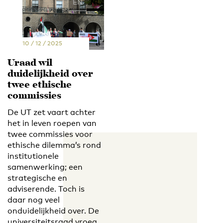
EN
NL
10 / 12 / 2025
Uraad wil
duidelijkheid over
twee ethische
commissies
De UT zet vaart achter
het in leven roepen van
twee commissies voor
ethische dilemma’s rond
institutionele
samenwerking; een
strategische en
adviserende. Toch is
daar nog veel
onduidelijkheid over. De
universiteitsraad vroeg