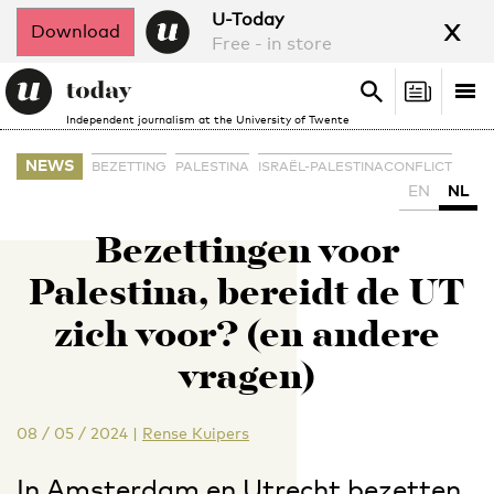
x
U-Today
Download
Free - in store
Search
Tog
Search
Independent journalism at the University of Twente
nav
NEWS
BEZETTING
PALESTINA
ISRAËL-PALESTINACONFLICT
EN
NL
Bezettingen voor
Palestina, bereidt de UT
zich voor? (en andere
vragen)
08 / 05 / 2024
|
Rense Kuipers
In Amsterdam en Utrecht bezetten