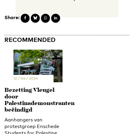
Share:
RECOMMENDED
EN
NL
12 / 06 / 2024
Bezetting Vleugel
door
Palestinademonstranten
beëindigd
Aanhangers van
protestgroep Enschede
Students for Palestine