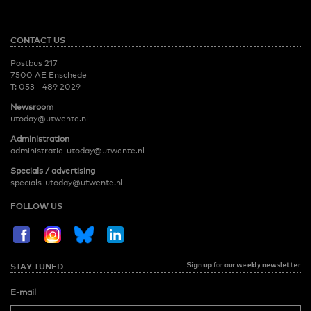
CONTACT US
Postbus 217
7500 AE Enschede
T:
053 - 489 2029
Newsroom
utoday@utwente.nl
Administration
administratie-utoday@utwente.nl
Specials / advertising
specials-utoday@utwente.nl
FOLLOW US
Sign up for our weekly newsletter
STAY TUNED
E-mail