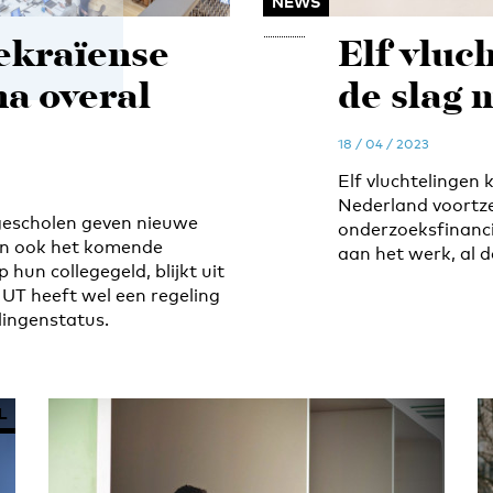
NEWS
ekraïense
Elf vluc
na overal
de slag
18 / 04 / 2023
Elf vluchtelingen
Nederland voortze
gescholen geven nieuwe
onderzoeksfinanci
en ook het komende
aan het werk, al da
 hun collegegeld, blijkt uit
UT heeft wel een regeling
lingenstatus.
L