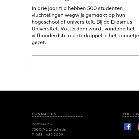
In drie jaar tijd hebben 500 studenten
vluchtelingen wegwijs gemaakt op hun
hogeschool of universiteit. Bij de Erasmus
Universiteit Rotterdam wordt vandaag het
vijfhonderdste mentorkoppel in het zonnetje
gezet.
CONTACT US
FOLLOW
Postbus 217
7500 AE Enschede
T:
053 - 489 2029