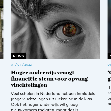
L
NEWS
01 / 04 / 2022
01
Hoger onderwijs vraagt
‘
financiële steun voor opvang
g
vluchtelingen
I
s
Veel scholen in Nederland hebben inmiddels
p
jonge vluchtelingen uit Oekraïne in de klas.
b
Ook het hoger onderwijs wil graag
nieuwkomers toelaten, maar dat is