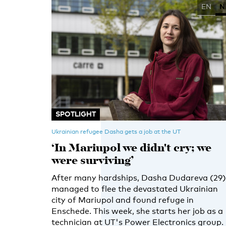
EN
N
SPOTLIGHT
Ukrainian refugee Dasha gets a job at the UT
‘In Mariupol we didn't cry; we
were surviving’
After many hardships, Dasha Dudareva (29)
managed to flee the devastated Ukrainian
city of Mariupol and found refuge in
Enschede. This week, she starts her job as a
technician at UT's Power Electronics group.