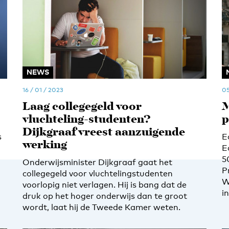
NEWS
16 / 01 / 2023
05
Laag collegegeld voor
M
vluchteling-studenten?
p
Dijkgraaf vreest aanzuigende
s
E
werking
E
5
Onderwijsminister Dijkgraaf gaat het
P
collegegeld voor vluchtelingstudenten
W
voorlopig niet verlagen. Hij is bang dat de
i
druk op het hoger onderwijs dan te groot
wordt, laat hij de Tweede Kamer weten.