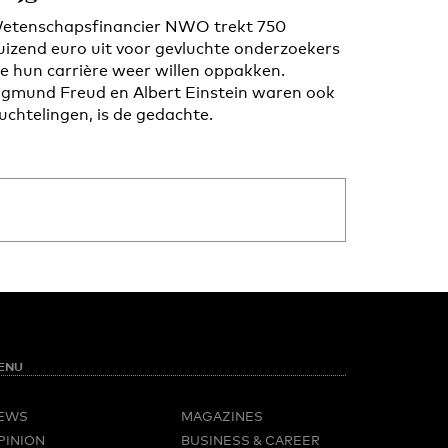
etenschapsfinancier NWO trekt 750
uizend euro uit voor gevluchte onderzoekers
ie hun carrière weer willen oppakken.
igmund Freud en Albert Einstein waren ook
luchtelingen, is de gedachte.
ENU
EWS
MAGAZINES
PINION
BUSINESS & CAREER