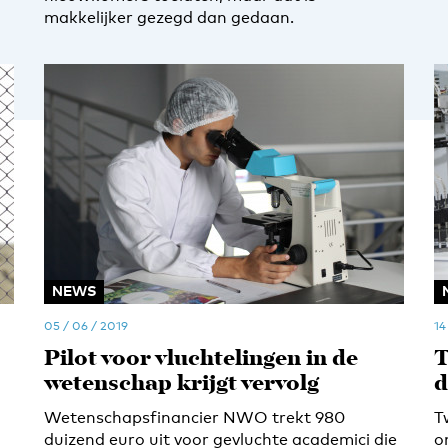
makkelijker gezegd dan gedaan.
NEWS
05 / 06 / 2019
14
Pilot voor vluchtelingen in de
T
wetenschap krijgt vervolg
d
Wetenschapsfinancier NWO trekt 980
T
duizend euro uit voor gevluchte academici die
o