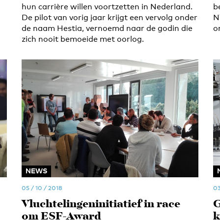
hun carrière willen voortzetten in Nederland.
b
De pilot van vorig jaar krijgt een vervolg onder
N
de naam Hestia, vernoemd naar de godin die
o
zich nooit bemoeide met oorlog.
NEWS
05 / 10 / 2018
03
Vluchtelingeninitiatief in race
G
om ESF-Award
k