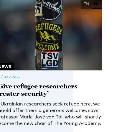
EN
NL
NEWS
 / 03 / 2022
Give refugee researchers
reater security’
f Ukrainian researchers seek refuge here, we
hould offer them a generous welcome, says
rofessor Marie-José van Tol, who will shortly
ecome the new chair of The Young Academy.