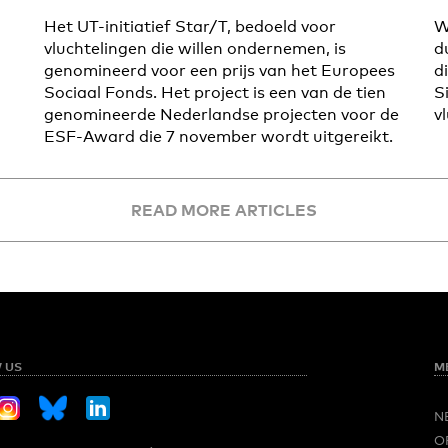
Het UT-initiatief Star/T, bedoeld voor
W
vluchtelingen die willen ondernemen, is
d
genomineerd voor een prijs van het Europees
d
Sociaal Fonds. Het project is een van de tien
S
genomineerde Nederlandse projecten voor de
v
ESF-Award die 7 november wordt uitgereikt.
READ MORE ARTICLES
 US
M
N
O