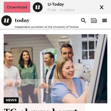
x
U-Today
Download
Free - in store
Search
Tog
Search
Independent journalism at the University of Twente
nav
NEWS