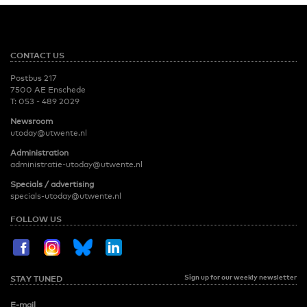
CONTACT US
Postbus 217
7500 AE Enschede
T:
053 - 489 2029
Newsroom
utoday@utwente.nl
Administration
administratie-utoday@utwente.nl
Specials / advertising
specials-utoday@utwente.nl
FOLLOW US
Sign up for our weekly newsletter
STAY TUNED
E-mail