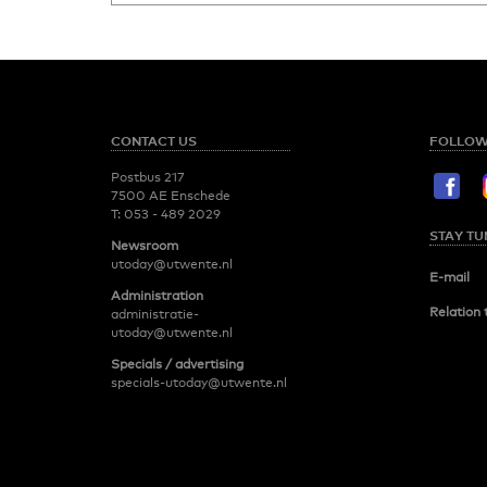
CONTACT US
FOLLOW
Postbus 217
7500 AE Enschede
T:
053 - 489 2029
STAY TU
Newsroom
utoday@utwente.nl
E-mail
Administration
Relation 
administratie-
utoday@utwente.nl
Specials / advertising
specials-utoday@utwente.nl