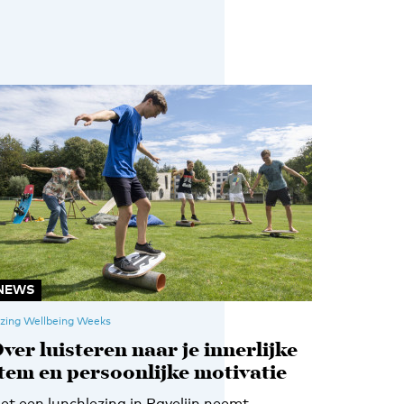
NEWS
zing Wellbeing Weeks
ver luisteren naar je innerlijke
tem en persoonlijke motivatie
et een lunchlezing in Ravelijn neemt