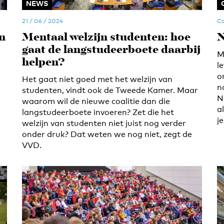
NEWS
21 / 06 / 2024
Co
n
Mentaal welzijn studenten: hoe
N
gaat de langstudeerboete daarbij
M
helpen?
l
o
Het gaat niet goed met het welzijn van
n
studenten, vindt ook de Tweede Kamer. Maar
N
waarom wil de nieuwe coalitie dan die
a
s
langstudeerboete invoeren? Zet die het
j
welzijn van studenten niet juist nog verder
onder druk? Dat weten we nog niet, zegt de
VVD.
L