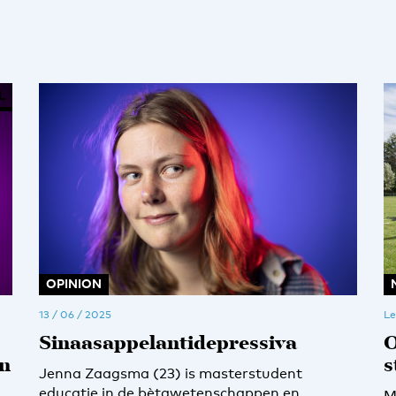
L
OPINION
13 / 06 / 2025
Le
Sinaasappelantidepressiva
O
on
s
Jenna Zaagsma (23) is masterstudent
educatie in de bètawetenschappen en
M