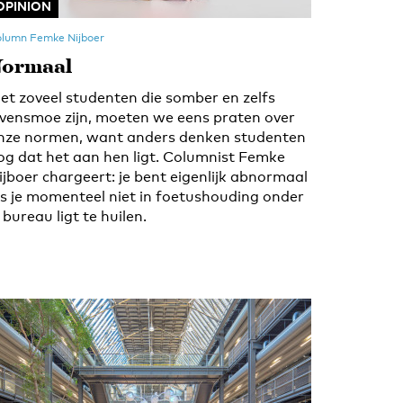
OPINION
lumn Femke Nijboer
ormaal
et zoveel studenten die somber en zelfs
evensmoe zijn, moeten we eens praten over
nze normen, want anders denken studenten
og dat het aan hen ligt. Columnist Femke
ijboer chargeert: je bent eigenlijk abnormaal
ls je momenteel niet in foetushouding onder
e bureau ligt te huilen.