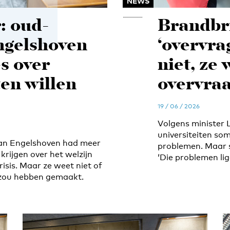
NEWS
: oud-
Brandbri
ngelshoven
‘overvra
s over
niet, ze
en willen
overvra
19 / 06 / 2026
Volgens minister 
universiteiten so
van Engelshoven had meer
problemen. Maar s
krijgen over het welzijn
‘Die problemen ligg
isis. Maar ze weet niet of
 zou hebben gemaakt.