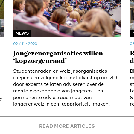
NEWS
02 / 11 / 2023
06
Jongerenorganisaties willen
R
‘kopzorgenraad’
d
Studentenraden en welzijnsorganisaties
B
roepen een volgend kabinet alvast op om zich
m
door experts te laten adviseren over de
s
mentale gezondheid van jongeren. Een
t
permanente adviesraad moet van
S
ly
jongerenwelzijn een ‘topprioriteit’ maken.
r
READ MORE ARTICLES