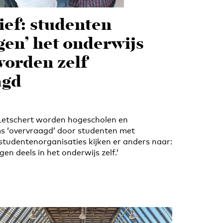
ef: studenten
gen’ het onderwijs
 worden zelf
agd
Letschert worden hogescholen en
ms ‘overvraagd’ door studenten met
tudentenorganisaties kijken er anders naar:
en deels in het onderwijs zelf.’