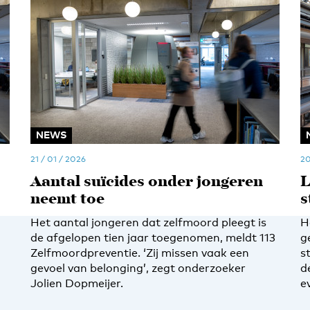
NEWS
21 / 01 / 2026
20
Aantal suïcides onder jongeren
L
neemt toe
s
Het aantal jongeren dat zelfmoord pleegt is
H
de afgelopen tien jaar toegenomen, meldt 113
g
Zelfmoordpreventie. ‘Zij missen vaak een
s
gevoel van belonging’, zegt onderzoeker
d
Jolien Dopmeijer.
e