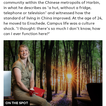
community within the Chinese metropolis of Harbin,
in what he describes as 'a hut, without a fridge,
telephone or television' and witnessed how the
standard of living in China improved. At the age of 24,
he moved to Enschede. Campus life was a culture
shock. 'I thought: there's so much I don't know, how
can I ever function here?'
ON THE SPOT