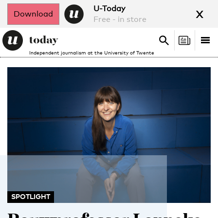
x
U-Today
Download
Free - in store
Search
Tog
Search
Independent journalism at the University of Twente
nav
SPOTLIGHT