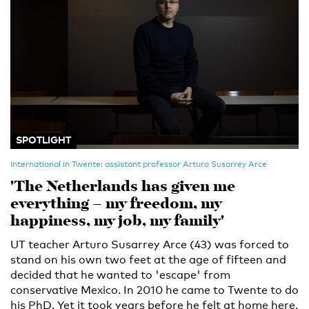
SPOTLIGHT
International in Twente: assistant professor Arturo Susarrey Arce
'The Netherlands has given me
everything – my freedom, my
happiness, my job, my family'
UT teacher Arturo Susarrey Arce (43) was forced to
stand on his own two feet at the age of fifteen and
decided that he wanted to 'escape' from
conservative Mexico. In 2010 he came to Twente to do
his PhD. Yet it took years before he felt at home here.