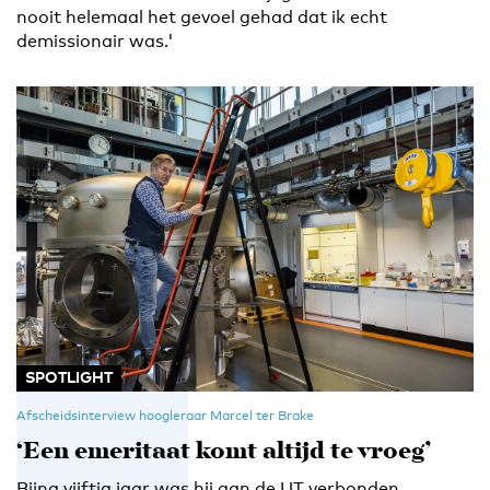
nooit helemaal het gevoel gehad dat ik echt
demissionair was.'
SPOTLIGHT
Afscheidsinterview hoogleraar Marcel ter Brake
‘Een emeritaat komt altijd te vroeg’
Bijna vijftig jaar was hij aan de UT verbonden.