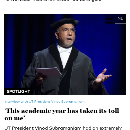
EN
NL
SPOTLIGHT
Interview with UT President Vinod Subramaniam
'This academic year has taken its toll
on me’
UT President Vinod Subramaniam had an extremely