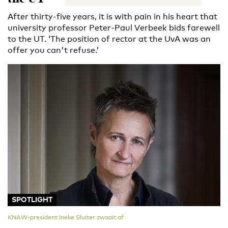
After thirty-five years, it is with pain in his heart that
university professor Peter-Paul Verbeek bids farewell
to the UT. ‘The position of rector at the UvA was an
offer you can't refuse.’
SPOTLIGHT
KNAW-president Ineke Sluiter zwaait af