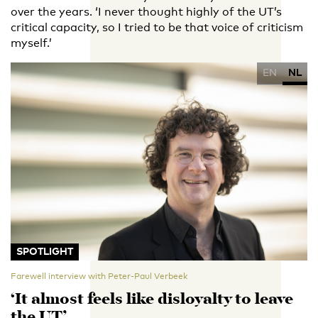
over the years. ‘I never thought highly of the UT’s
critical capacity, so I tried to be that voice of criticism
myself.’
EN
NL
SPOTLIGHT
Farewell interview with Peter-Paul Verbeek
‘It almost feels like disloyalty to leave
the UT’