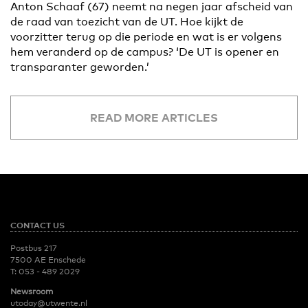
Anton Schaaf (67) neemt na negen jaar afscheid van
de raad van toezicht van de UT. Hoe kijkt de
voorzitter terug op die periode en wat is er volgens
hem veranderd op de campus? ‘De UT is opener en
transparanter geworden.’
READ MORE ARTICLES
CONTACT US
Postbus 217
7500 AE Enschede
T:
053 - 489 2029
Newsroom
utoday@utwente.nl