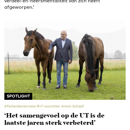
verdeel-en-heersmentaliteit van zich heeft
afgeworpen.’
SPOTLIGHT
Afscheidsinterview RvT-voorzitter Anton Schaaf
‘Het samengevoel op de UT is de
laatste jaren sterk verbeterd’