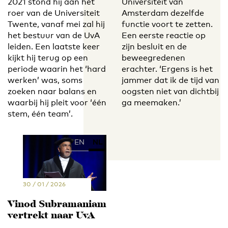
2021 stond hij aan het
Universiteit van
roer van de Universiteit
Amsterdam dezelfde
Twente, vanaf mei zal hij
functie voort te zetten.
het bestuur van de UvA
Een eerste reactie op
leiden. Een laatste keer
zijn besluit en de
kijkt hij terug op een
beweegredenen
periode waarin het ‘hard
erachter. ‘Ergens is het
werken’ was, soms
jammer dat ik de tijd van
zoeken naar balans en
oogsten niet van dichtbij
waarbij hij pleit voor ‘één
ga meemaken.’
stem, één team’.
EN
NL
30 / 01 / 2026
Vinod Subramaniam
vertrekt naar UvA