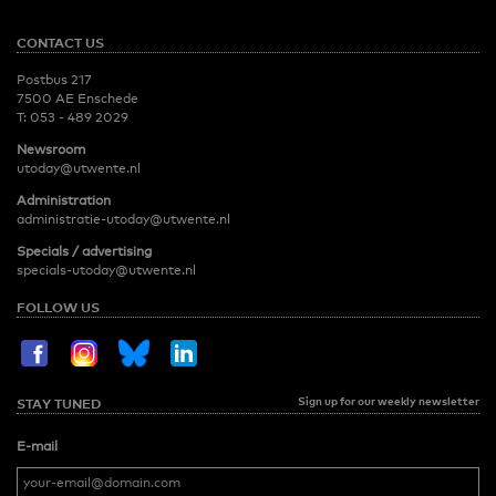
CONTACT US
Postbus 217
7500 AE Enschede
T:
053 - 489 2029
Newsroom
utoday@utwente.nl
Administration
administratie-utoday@utwente.nl
Specials / advertising
specials-utoday@utwente.nl
FOLLOW US
Sign up for our weekly newsletter
STAY TUNED
E-mail