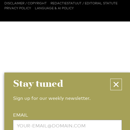
(PDF)
(PDF)
LINKS
DISCLAIMER / COPYRIGHT
REDACTIESTATUUT
/
EDITORIAL STATUTE
PRIVACY POLICY
LANGUAGE & AI POLICY
Stay tuned
Sign up for our weekly newsletter.
EMAIL