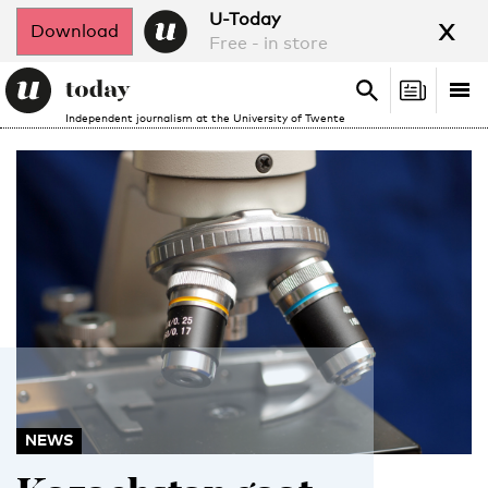
x
U-Today
Download
Free - in store
Search
Tog
Search
Independent journalism at the University of Twente
nav
NEWS