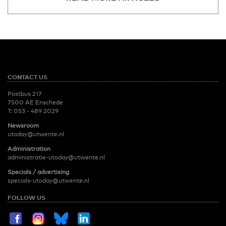
CONTACT US
Postbus 217
7500 AE Enschede
T:
053 - 489 2029
Newsroom
utoday@utwente.nl
Administration
administratie-utoday@utwente.nl
Specials / advertising
specials-utoday@utwente.nl
FOLLOW US