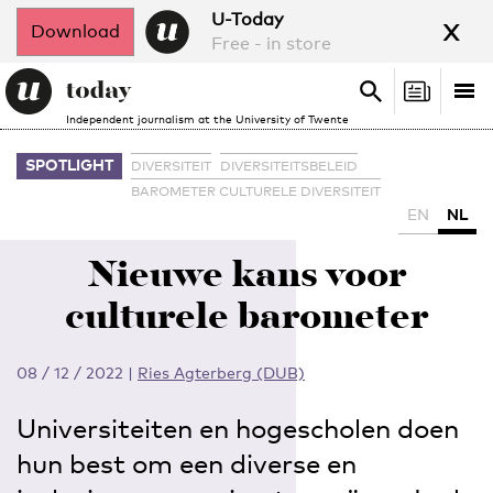
x
U-Today
Download
Free - in store
Search
Tog
Search
Independent journalism at the University of Twente
nav
SPOTLIGHT
DIVERSITEIT
DIVERSITEITSBELEID
BAROMETER CULTURELE DIVERSITEIT
EN
NL
Nieuwe kans voor
culturele barometer
08 / 12 / 2022
|
Ries Agterberg (DUB)
Universiteiten en hogescholen doen
hun best om een diverse en