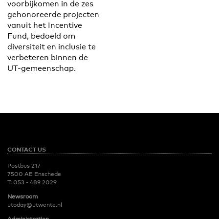
voorbijkomen in de zes
gehonoreerde projecten
vanuit het Incentive
Fund, bedoeld om
diversiteit en inclusie te
verbeteren binnen de
UT-gemeenschap.
CONTACT US
Postbus 217
7500 AE Enschede
T:
053 - 489 2029
Newsroom
utoday@utwente.nl
Administration