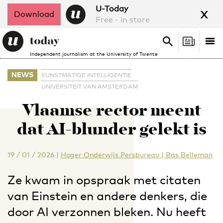
x
U-Today
Download
Free - in store
Search
Tog
Search
Independent journalism at the University of Twente
nav
NEWS
KUNSTMATIGE INTELLIGENTIE
UNIVERSITEIT VAN AMSTERDAM
Vlaamse rector meent
dat AI-blunder gelekt is
19 / 01 / 2026
|
Hoger Onderwijs Persbureau | Bas Belleman
Ze kwam in opspraak met citaten
van Einstein en andere denkers, die
door AI verzonnen bleken. Nu heeft