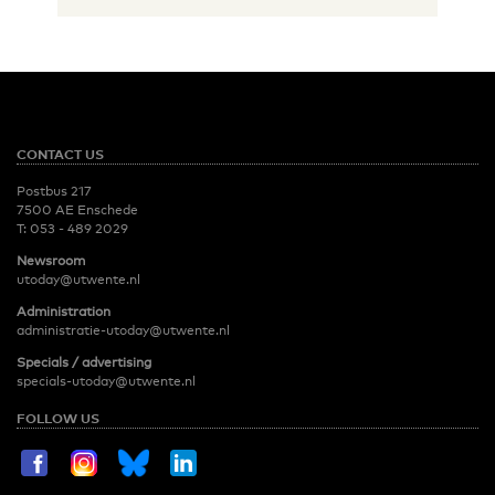
CONTACT US
Postbus 217
7500 AE Enschede
T:
053 - 489 2029
Newsroom
utoday@utwente.nl
Administration
administratie-utoday@utwente.nl
Specials / advertising
specials-utoday@utwente.nl
FOLLOW US