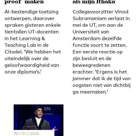
proof’ maken
als mijn Ithaka’
AI-bestendige toetsing
Collegevoorzitter Vinod
ontwerpen, daarover
Subramaniam verlaat in
spraken gisteren enkele
mei de UT, om aan de
tientallen UT-docenten
Universiteit van
in het Learning &
Amsterdam dezelfde
Teaching Lab in de
functie voort te zetten.
Citadel. ‘We hebben het
Een eerste reactie op
uiteindelijk over de
zijn besluit en de
geloofwaardigheid van
beweegredenen
onze diploma’s.’
erachter. ‘Ergens is het
jammer dat ik de tijd van
oogsten niet van dichtbij
ga meemaken.’
EN
NL
30 / 01 / 2026