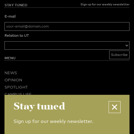
Sign up for our weekly newsletter
STAY TUNED
E-mail
Relation to UT
MENU
NEWS
OPINION
SPOTLIGHT
CAMPUS LIFE
Stay tuned
VIDEO
MAGAZINES
BUSINESS & CAREER
Sign up for our weekly newsletter.
ADVERTISING & SERVICES
ABOUT U-TODAY