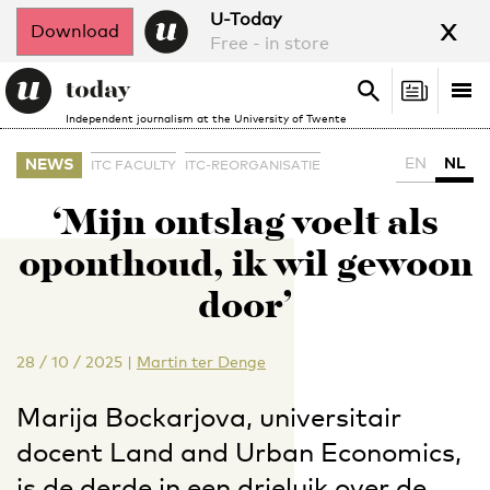
x
U-Today
Download
Free - in store
Search
Tog
Search
Independent journalism at the University of Twente
nav
EN
NL
NEWS
ITC FACULTY
ITC-REORGANISATIE
‘Mijn ontslag voelt als
oponthoud, ik wil gewoon
door’
28 / 10 / 2025
|
Martin ter Denge
Marija Bockarjova, universitair
docent Land and Urban Economics,
is de derde in een drieluik over de