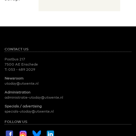
CONTACT US
Postbus 217
7500 AE Enschede
T:
053 - 489 2029
Newsroom
utoday@utwente.nl
Administration
administratie-utoday@utwente.nl
Specials / advertising
specials-utoday@utwente.nl
FOLLOW US