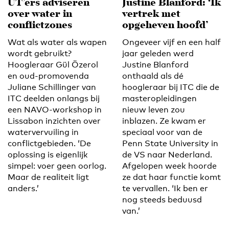
UT’ers adviseren
Justine Blanford: ‘Ik
over water in
vertrek met
conflictzones
opgeheven hoofd’
Wat als water als wapen
Ongeveer vijf en een half
wordt gebruikt?
jaar geleden werd
Hoogleraar Gül Özerol
Justine Blanford
en oud-promovenda
onthaald als dé
Juliane Schillinger van
hoogleraar bij ITC die de
ITC deelden onlangs bij
masteropleidingen
een NAVO-workshop in
nieuw leven zou
Lissabon inzichten over
inblazen. Ze kwam er
watervervuiling in
speciaal voor van de
conflictgebieden. ‘De
Penn State University in
oplossing is eigenlijk
de VS naar Nederland.
simpel: voer geen oorlog.
Afgelopen week hoorde
Maar de realiteit ligt
ze dat haar functie komt
anders.’
te vervallen. ‘Ik ben er
nog steeds beduusd
van.’