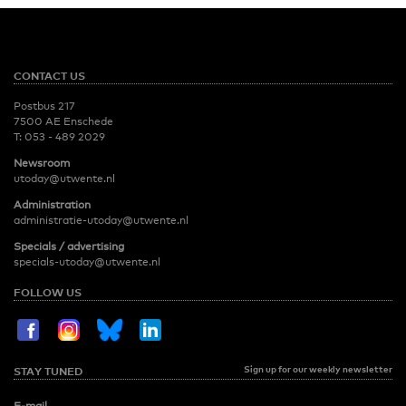
CONTACT US
Postbus 217
7500 AE Enschede
T:
053 - 489 2029
Newsroom
utoday@utwente.nl
Administration
administratie-utoday@utwente.nl
Specials / advertising
specials-utoday@utwente.nl
FOLLOW US
Sign up for our weekly newsletter
STAY TUNED
E-mail