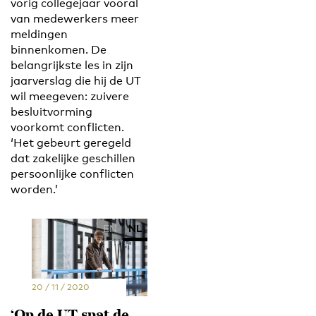
vorig collegejaar vooral
van medewerkers meer
meldingen
binnenkomen. De
belangrijkste les in zijn
jaarverslag die hij de UT
wil meegeven: zuivere
besluitvorming
voorkomt conflicten.
‘Het gebeurt geregeld
dat zakelijke geschillen
persoonlijke conflicten
worden.’
EN
NL
20 / 11 / 2020
‘Op de UT spat de