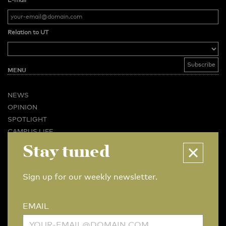
Relation to UT
MENU
NEWS
OPINION
SPOTLIGHT
CAMPUS LIFE
VIDEO
Stay tuned
MAGAZINES
BUSINESS & CAREER
Sign up for our weekly newsletter.
ADVERTISING & SERVICES
ABOUT U-TODAY
EMAIL
CONTACT
ARCHIVE