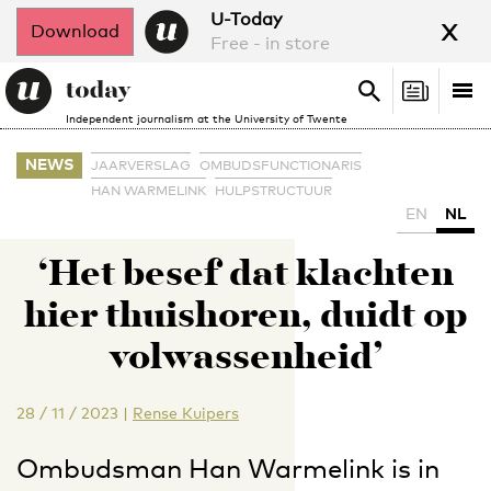
x
U-Today
Download
Free - in store
Search
Tog
Search
Independent journalism at the University of Twente
nav
NEWS
JAARVERSLAG
OMBUDSFUNCTIONARIS
HAN WARMELINK
HULPSTRUCTUUR
EN
NL
‘Het besef dat klachten
hier thuishoren, duidt op
volwassenheid’
28 / 11 / 2023
|
Rense Kuipers
Ombudsman Han Warmelink is in