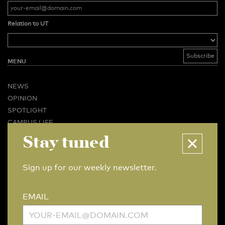
Relation to UT
MENU
NEWS
OPINION
SPOTLIGHT
CAMPUS LIFE
Stay tuned
VIDEO
MAGAZINES
BUSINESS & CAREER
Sign up for our weekly newsletter.
ADVERTISING & SERVICES
ABOUT U-TODAY
EMAIL
CONTACT
ARCHIVE