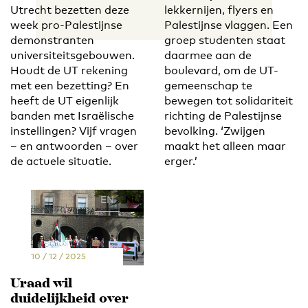
Utrecht bezetten deze
lekkernijen, flyers en
week pro-Palestijnse
Palestijnse vlaggen. Een
demonstranten
groep studenten staat
universiteitsgebouwen.
daarmee aan de
Houdt de UT rekening
boulevard, om de UT-
met een bezetting? En
gemeenschap te
heeft de UT eigenlijk
bewegen tot solidariteit
banden met Israëlische
richting de Palestijnse
instellingen? Vijf vragen
bevolking. ‘Zwijgen
– en antwoorden – over
maakt het alleen maar
de actuele situatie.
erger.’
EN
NL
10 / 12 / 2025
Uraad wil
duidelijkheid over