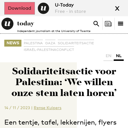
x
U-Today
Download
Free - in store
Search
Tog
Search
Independent journalism at the University of Twente
nav
NEWS
PALESTINA
GAZA
SOLIDARITEITSACTIE
ISRAËL-PALESTINACONFLICT
EN
NL
Solidariteitsactie voor
Palestina: ‘We willen
onze stem laten horen’
14 / 11 / 2023
|
Rense Kuipers
Een tentje, tafel, lekkernijen, flyers