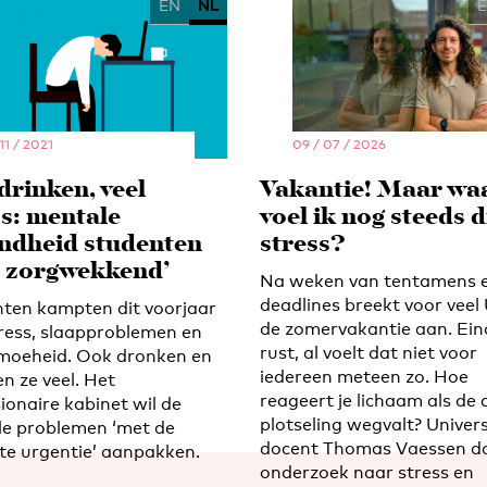
EN
NL
 11 / 2021
09 / 07 / 2026
drinken, veel
Vakantie! Maar w
ss: mentale
voel ik nog steeds d
ndheid studenten
stress?
r zorgwekkend’
Na weken van tentamens 
deadlines breekt voor veel 
ten kampten dit voorjaar
de zomervakantie aan. Eind
ress, slaapproblemen en
rust, al voelt dat niet voor
moeheid. Ook dronken en
iedereen meteen zo. Hoe
n ze veel. Het
reageert je lichaam als de 
ionaire kabinet wil de
plotseling wegvalt? Univers
e problemen ‘met de
docent Thomas Vaessen d
te urgentie’ aanpakken.
onderzoek naar stress en