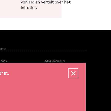
van Halen vertelt over het
initatief.
ENU
EWS
MAGAZINES
PINION
BUSINESS & CAREER
er.
POTLIGHT
ADVERTISING &
AMPUS LIFE
SERVICES
IDEO
ABOUT U-TODAY
CONTACT
ARCHIVE
ORE