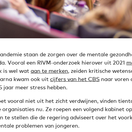
andemie staan de zorgen over de mentale gezondh
a. Vooral een RIVM-onderzoek hierover uit 2021
ma
k is wel wat
aan te merken
, zeiden kritische weten
daarna kwam ook uit
cijfers van het CBS
naar voren 
5 jaar meer stress hebben.
 vooral niet uit het zicht verdwijnen, vinden tient
 organisaties nu. Ze roepen een volgend kabinet o
n te stellen die de regering adviseert over het voo
entale problemen van jongeren.