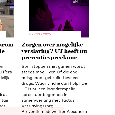
EN
NL
EN
NL
07 / 10 / 2025
aarom
Zorgen over mogelijke
ie
verslaving? UT heeft nu
preventiespreekuur
en
Stel, stoppen met gamen wordt
UT’ers
steeds moeilijker. Of die ene
elijk
huisgenoot gebruikt best veel
drugs. Waar vind je dan hulp? De
UT is nu een laagdrempelig
druk
spreekuur begonnen in
itair
samenwerking met Tactus
oet
Verslavingszorg.
Preventiemedewerker Alexandra