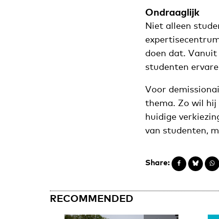
Ondraaglijk
Niet alleen stud
expertisecentru
doen dat. Vanuit
studenten ervaren
Voor demissionai
thema. Zo wil hi
huidige verkiezin
van studenten, m
Share:
RECOMMENDED