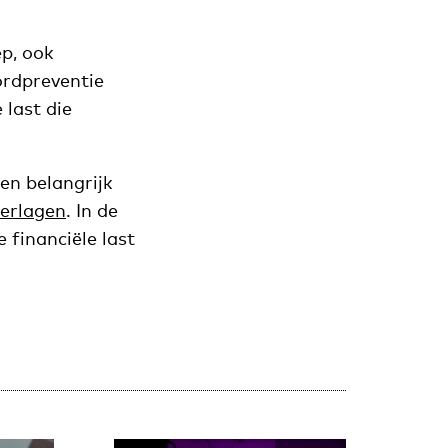
p, ook
rdpreventie
last die
en belangrijk
verlagen
. In de
e financiële last