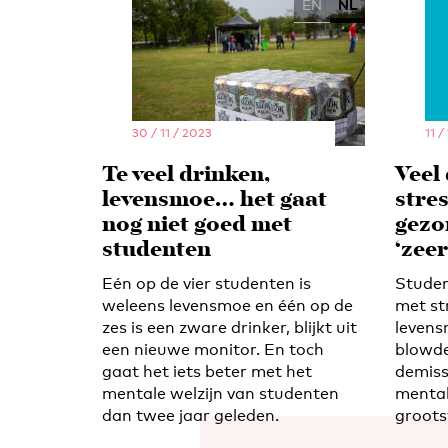
EN
NL
30 / 11 / 2023
11 /
Te veel drinken,
Veel 
levensmoe… het gaat
stre
nog niet goed met
gezo
studenten
‘zee
Eén op de vier studenten is
Studen
weleens levensmoe en één op de
met st
zes is een zware drinker, blijkt uit
levens
een nieuwe monitor. En toch
blowde
gaat het iets beter met het
demiss
mentale welzijn van studenten
mental
dan twee jaar geleden.
groots