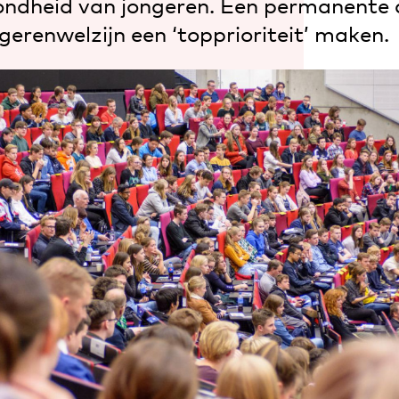
ndheid van jongeren. Een permanente 
erenwelzijn een ‘topprioriteit’ maken.