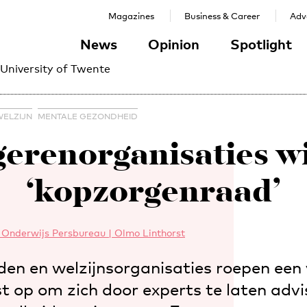
Magazines
Business & Career
Adve
News
Opinion
Spotlight
 University of Twente
ELZIJN
MENTALE GEZONDHEID
gerenorganisaties wi
‘kopzorgenraad’
Onderwijs Persbureau | Olmo Linthorst
en en welzijnsorganisaties roepen een
t op om zich door experts te laten advi