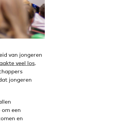
eid van jongeren
akte veel los
.
schappers
dat jongeren
allen
p om een
rkomen en