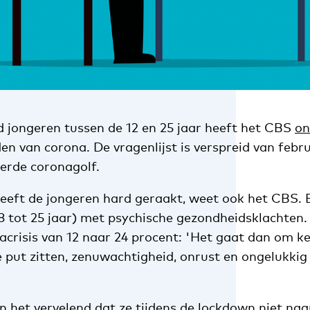
 jongeren tussen de 12 en 25 jaar heeft het CBS
on
den van corona. De vragenlijst is verspreid van febru
derde coronagolf.
heeft de jongeren hard geraakt, weet ook het CBS. 
8 tot 25 jaar) met psychische gezondheidsklachten.
nacrisis van 12 naar 24 procent: 'Het gaat dan om 
 put zitten, zenuwachtigheid, onrust en ongelukkig z
 het vervelend dat ze tijdens de lockdown niet naa