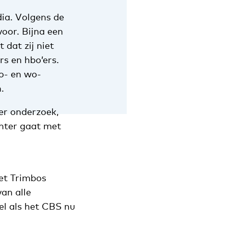
dia. Volgens de
voor. Bijna een
 dat zij niet
rs en hbo’ers.
o- en wo-
.
der onderzoek,
chter gaat met
et Trimbos
van alle
el als het CBS nu