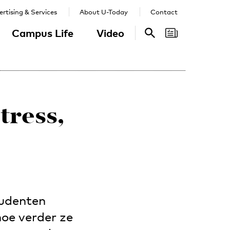
rtising & Services
About U-Today
Contact
Campus Life
Video
Search
Search
tress,
tudenten
hoe verder ze