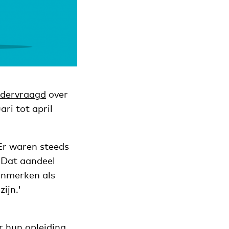
dervraagd
over
ari tot april
Er waren steeds
 Dat aandeel
kenmerken als
ijn.'
r hun opleiding