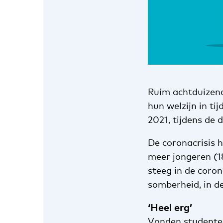
Ruim achtduizend
hun welzijn in tij
2021, tijdens de 
De coronacrisis 
meer jongeren (1
steeg in de coro
somberheid, in de
‘Heel erg’
Vonden studenten