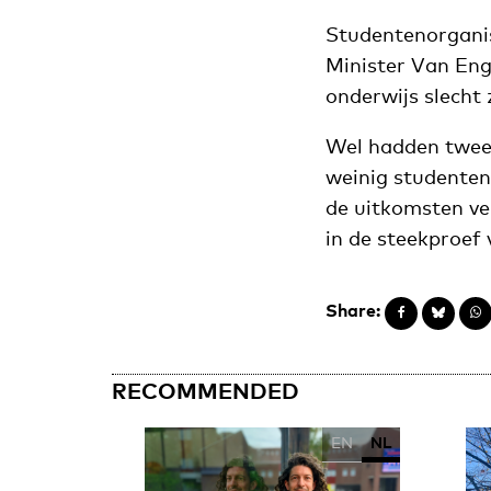
Studentenorganis
Minister Van En
onderwijs slecht 
Wel hadden twee
weinig studenten
de uitkomsten ve
in de steekproef 
Share:
RECOMMENDED
EN
NL