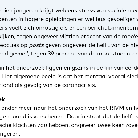
 tien jongeren krijgt weleens stress van sociale me
tudenten in hogere opleidingen er wel iets gevoeliger 
rs voelt zich onrustig als er een bericht binnenkomt
ijken, tegen ongeveer vijftien procent van de mbo’e
eacties op
posts
geven ongeveer de helft van de hb
oed gevoel’, tegen 39 procent van de mbo-studenten
 het onderzoek liggen enigszins in de lijn van eer
 'Het algemene beeld is dat het mentaal vooral sle
land als gevolg van de coronacrisis.'
ek
 onder meer naar het onderzoek van het RIVM en h
ige maand is verschenen. Daarin staat dat de helft 
sche klachten zou hebben, ongeveer twee keer zove
ongeren.