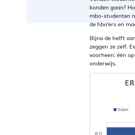
konden gaan? Hoe
mbo-studenten mis
de hbo’ers en maa
Bijna de helft va
zeggen ze zelf. E
voorheen: één op 
onderwijs.