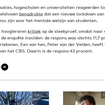
aties, hogescholen en universiteiten reageerden t
gelshoven
benadrukte
dat een nieuwe lockdown van
zou zijn voor het mentale welzijn van studenten.
 hoogleraren
kritiek
op de steekproef, omdat naar 
 de enquête invulden: de respons was slechts 11,7 p
rtekenen. Een van hen, Peter van der Velden, heef
van het CBS. Daarin is de respons 43 procent.
EN
NL