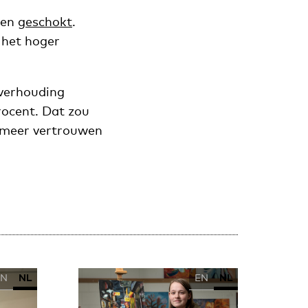
oen
geschokt
.
 het hoger
verhouding
rocent. Dat zou
t meer vertrouwen
EN
NL
EN
NL