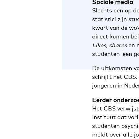
Sociale media
Slechts een op de
statistici zijn s
kwart van de wo’e
direct kunnen bek
Likes
,
shares
en r
studenten ‘een g
De uitkomsten van
schrijft het CBS.
jongeren in Neder
Eerder onderzo
Het CBS verwijst
Instituut dat vor
studenten psychi
meldt over alle j