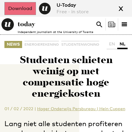
x
U-Today
Download
Free - in store
Search
Tog
Search
Independent journalism at the University of Twente
nav
EN
NL
NEWS
ENERGIEREKENING
STUDENTENWONING
Studenten schieten
weinig op met
compensatie hoge
energiekosten
01 / 02 / 2022
|
Hoger Onderwijs Persbureau | Hein Cuppen
Lang niet alle studenten profiteren