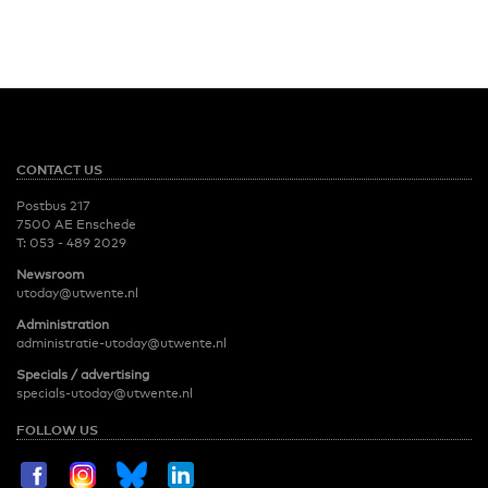
CONTACT US
Postbus 217
7500 AE Enschede
T:
053 - 489 2029
Newsroom
utoday@utwente.nl
Administration
administratie-utoday@utwente.nl
Specials / advertising
specials-utoday@utwente.nl
FOLLOW US