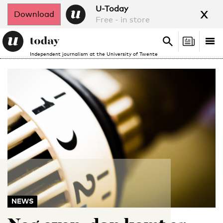
x
U-Today
Download
Free - in store
Search
Tog
Search
Independent journalism at the University of Twente
nav
NEWS