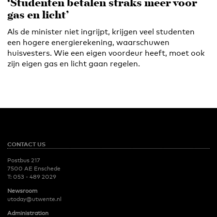
‘Studenten betalen straks meer voor
gas en licht’
Als de minister niet ingrijpt, krijgen veel studenten
een hogere energierekening, waarschuwen
huisvesters. Wie een eigen voordeur heeft, moet ook
zijn eigen gas en licht gaan regelen.
CONTACT US
Postbus 217
7500 AE Enschede
T:
053 - 489 2029
Newsroom
utoday@utwente.nl
Administration